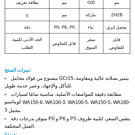
مم
O/D
مم
بطاقة تعريف
ZHZB
ماركة:
مم
ح
محمل إبري
بناء:
P0، P6، P5
دقة
قابل
سعر
الحد الأدنى لكمية
قابل للتفاوض
للتفاوض
السوق
الطلب
ميزات المنتج:
مصنوع من فولاذ محامل GCr15، يتميز بصلابة عالية ومقاومة
للتآكل والإجهاد، وعمر خدمة طويل.
مطابقة دقيقة للمواصفات الأصلية، مناسبة تمامًا لسيارات
كوماتسو
WA150-6، WA100-3، WA100-5، WA150-5، WA180-
3
محمل.
متوفر بدرجات دقة P0 و P6 و P5 بنفس السعر، لتلبية ظروف
العمل المختلفة.
ميزتنا: