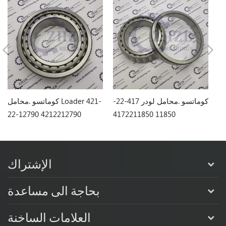
Loa
كوماتسو .محامل لودر 417-22-
كوماتسو .محامل Loader 421-
22-12790 4212212790
11850 4172211850
3
الإشتراك
بحاجة الى مساعدة
العلامات الساخنة