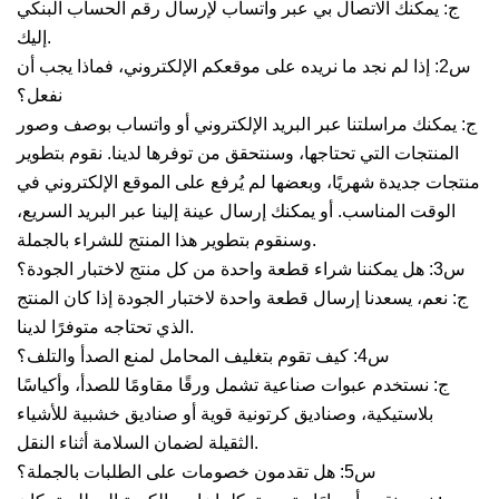
ج: يمكنك الاتصال بي عبر واتساب لإرسال رقم الحساب البنكي
إليك.
س2: إذا لم نجد ما نريده على موقعكم الإلكتروني، فماذا يجب أن
نفعل؟
ج: يمكنك مراسلتنا عبر البريد الإلكتروني أو واتساب بوصف وصور
المنتجات التي تحتاجها، وسنتحقق من توفرها لدينا. نقوم بتطوير
منتجات جديدة شهريًا، وبعضها لم يُرفع على الموقع الإلكتروني في
الوقت المناسب. أو يمكنك إرسال عينة إلينا عبر البريد السريع،
وسنقوم بتطوير هذا المنتج للشراء بالجملة.
س3: هل يمكننا شراء قطعة واحدة من كل منتج لاختبار الجودة؟
ج: نعم، يسعدنا إرسال قطعة واحدة لاختبار الجودة إذا كان المنتج
الذي تحتاجه متوفرًا لدينا.
س4: كيف تقوم بتغليف المحامل لمنع الصدأ والتلف؟
ج: نستخدم عبوات صناعية تشمل ورقًا مقاومًا للصدأ، وأكياسًا
بلاستيكية، وصناديق كرتونية قوية أو صناديق خشبية للأشياء
الثقيلة لضمان السلامة أثناء النقل.
س5: هل تقدمون خصومات على الطلبات بالجملة؟