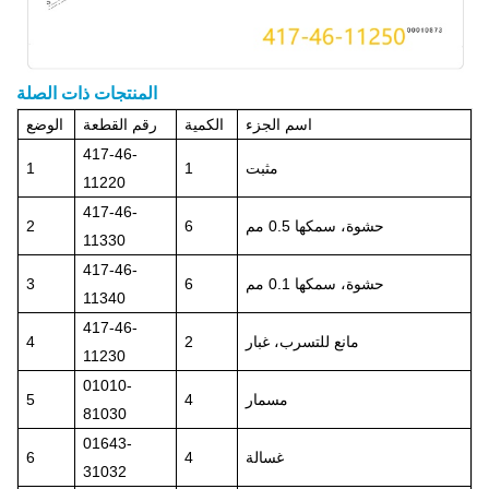
المنتجات ذات الصلة
اسم الجزء
الكمية
رقم القطعة
الوضع
417-46-
مثبت
1
1
11220
417-46-
حشوة، سمكها 0.5 مم
6
2
11330
417-46-
حشوة، سمكها 0.1 مم
6
3
11340
417-46-
مانع للتسرب، غبار
2
4
11230
01010-
مسمار
4
5
81030
01643-
غسالة
4
6
31032