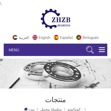
\
Português
Español
English
العربية
منتجات
كوماتسو .
سلسلة محمل
بيت