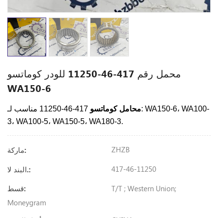
محمل رقم 417-46-11250 للودر كوماتسو
WA150-6
WA150-6، WA100-
417-46-11250 مناسب لـ:
محامل كوماتسو
3، WA100-5، WA150-5، WA180-3.
ZHZB
ماركة:
417-46-11250
البند لا.:
T/T ; Western Union;
قسط:
Moneygram