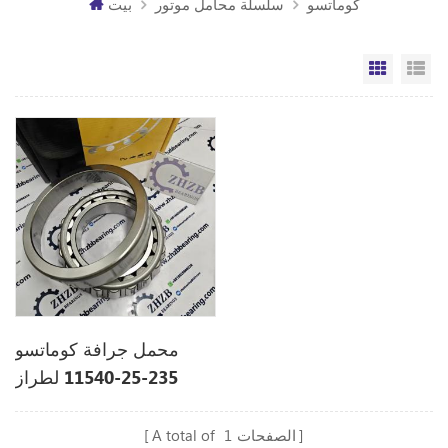
كوماتسو
سلسلة محامل موتور
بيت
مة
الشبكة
محمل جرافة كوماتسو
235-25-11540 لطراز
GD825A
الصفحات
1
A total of