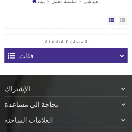
هيتاشي .
سلسلة محمل
بيت
مة
الشبكة
الصفحات
0
A total of
فئات
الإشتراك
بحاجة الى مساعدة
العلامات الساخنة