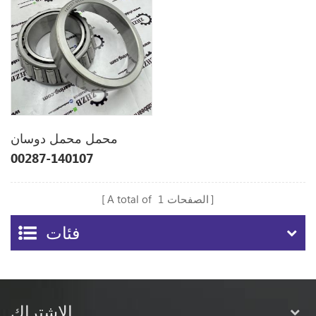
محمل محمل دوسان
140107-00287
14010700287
الصفحات
1
A total of
فئات
الإشتراك