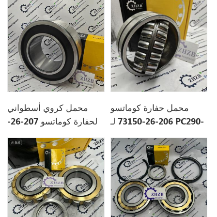
محمل حفارة كوماتسو
محمل كروي أسطواني
206-26-73150 لـ PC290-
لحفارة كوماتسو 207-26-
71320
10