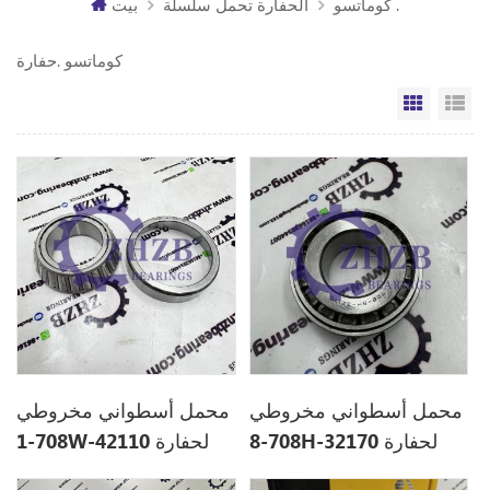
كوماتسو .
الحفارة تحمل سلسلة
بيت
كوماتسو .حفارة
مة
الشبكة
محمل أسطواني مخروطي
محمل أسطواني مخروطي
708-8H-32170 لحفارة
708-1W-42110 لحفارة
Komatsu كقطعة غيار
Komatsu PC600-8EO