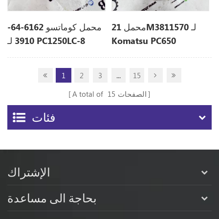
محمل 21M3811570 لـ
محمل كوماتسو 6162-64-
Komatsu PC650
3910 لـ PC1250LC-8
1
2
3
...
15
الصفحات
15
A total of
فئات
الإشتراك
بحاجة الى مساعدة