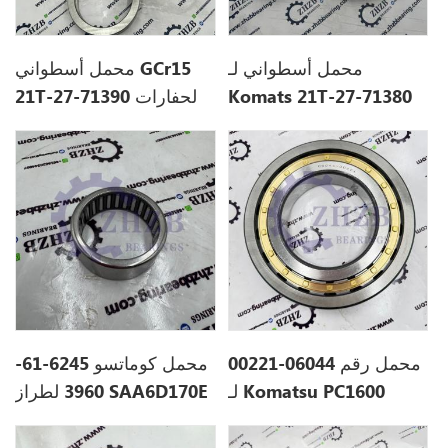
محمل أسطواني لـ
محمل أسطواني GCr15
Komats 21T-27-71380
21T-27-71390 لحفارات
كوماتسو
محمل رقم 06044-00221
محمل كوماتسو 6245-61-
لـ Komatsu PC1600
3960 لطراز SAA6D170E