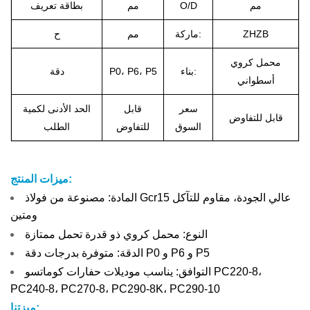
مم
O/D
مم
بطاقة تعريف
ZHZB
ماركة:
مم
ح
محمل كروي
بناء:
P0، P6، P5
دقة
أسطواني
سعر
قابل
الحد الأدنى لكمية
قابل للتفاوض
السوق
للتفاوض
الطلب
ميزات المنتج:
المادة: مصنوعة من فولاذ Gcr15 عالي الجودة، مقاوم للتآكل
ومتين
النوع: محمل كروي ذو قدرة تحمل ممتازة
الدقة: متوفرة بدرجات دقة P0 و P6 و P5
التوافق: يناسب موديلات حفارات كوماتسو PC220-8،
PC240-8، PC270-8، PC290-8K، PC290-10
ميزتنا: