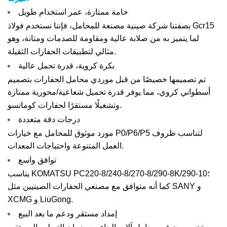
خامة ممتازة، عمر استخدام طويل
بصفتنا شركة صينية مصنعة للمحامل، فإننا نستخدم فولاذ Gcr15
لما يتميز به من صلابة عالية ومقاومة للصدمات ومتانة، وهو
مثالي لتطبيقات الحفارات الثقيلة.
بكرة كروية، قدرة تحمل عالية
تم تصميمها خصيصًا من قبل موردي محامل الحفارات بتصميم
أسطواني كروي، مما يوفر قدرة تحميل شعاعية/محورية ممتازة
وتشغيلًا مستقرًا لحفارات كوماتسو.
درجات دقة متعددة
مورد موثوق للمحامل مع خيارات P0/P6/P5 لتناسب ظروف
العمل المتنوعة واحتياجات المعدات.
توافق واسع
يناسب KOMATSU PC220-8/240-8/270-8/290-8K/290-10؛
كما أنه متوافق مع مصنعي الحفارات الصينيين مثل SANY و
XCMG و LiuGong.
إمداد مستقر ودعم ما بعد البيع