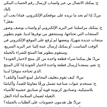
ج: يمكنك الاتصال بي عبر واتساب لإرسال رقم الحساب البنكي
إليك.
س2: إذا لم نجد ما نريده على موقعكم الإلكتروني، فماذا يجب أن
نفعل؟
ج: يمكنك مراسلتنا عبر البريد الإلكتروني أو واتساب بوصف وصور
المنتجات التي تحتاجها، وسنتحقق من توفرها لدينا. نقوم بتطوير
منتجات جديدة شهريًا، وبعضها لم يُرفع على الموقع الإلكتروني في
الوقت المناسب. أو يمكنك إرسال عينة إلينا عبر البريد السريع،
وسنقوم بتطوير هذا المنتج للشراء بالجملة.
س3: هل يمكننا شراء قطعة واحدة من كل منتج لاختبار الجودة؟
ج: نعم، يسعدنا إرسال قطعة واحدة لاختبار الجودة إذا كان المنتج
الذي تحتاجه متوفرًا لدينا.
س4: كيف تقوم بتغليف المحامل لمنع الصدأ والتلف؟
ج: نستخدم عبوات صناعية تشمل ورقًا مقاومًا للصدأ، وأكياسًا
بلاستيكية، وصناديق كرتونية قوية أو صناديق خشبية للأشياء
الثقيلة لضمان السلامة أثناء النقل.
س5: هل تقدمون خصومات على الطلبات بالجملة؟