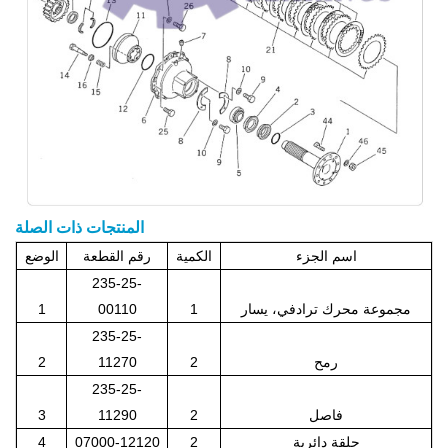
المنتجات ذات الصلة
اسم الجزء
الكمية
رقم القطعة
الوضع
235-25-
مجموعة محرك ترادفي، يسار
1
00110
1
235-25-
رمح
2
11270
2
235-25-
فاصل
2
11290
3
حلقة دائرية
2
07000-12120
4