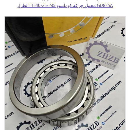
محمل جرافة كوماتسو 235-25-11540 لطراز GD825A