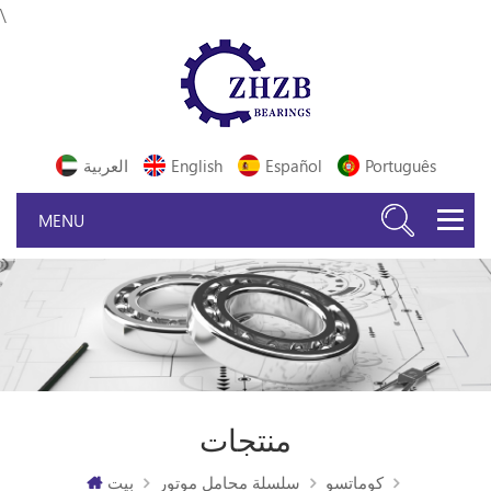
\
Português
Español
English
العربية
منتجات
كوماتسو
سلسلة محامل موتور
بيت