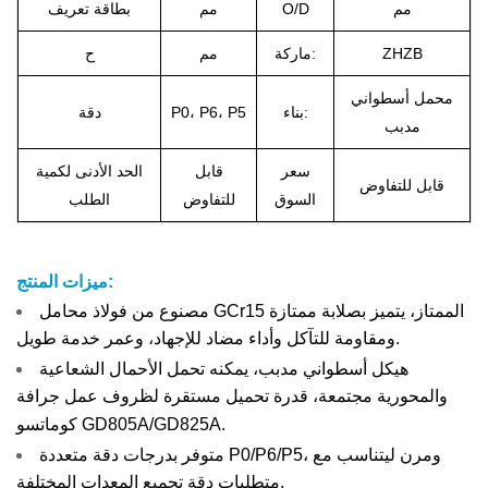
مم
O/D
مم
بطاقة تعريف
ZHZB
ماركة:
مم
ح
محمل أسطواني
بناء:
P0، P6، P5
دقة
مدبب
سعر
قابل
الحد الأدنى لكمية
قابل للتفاوض
السوق
للتفاوض
الطلب
ميزات المنتج:
مصنوع من فولاذ محامل GCr15 الممتاز، يتميز بصلابة ممتازة
ومقاومة للتآكل وأداء مضاد للإجهاد، وعمر خدمة طويل.
هيكل أسطواني مدبب، يمكنه تحمل الأحمال الشعاعية
والمحورية مجتمعة، قدرة تحميل مستقرة لظروف عمل جرافة
كوماتسو GD805A/GD825A.
متوفر بدرجات دقة متعددة P0/P6/P5، ومرن ليتناسب مع
متطلبات دقة تجميع المعدات المختلفة.