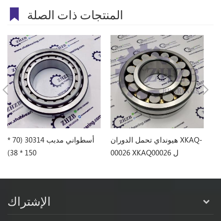
المنتجات ذات الصلة
SA-
هيونداي تحمل الدوران XKAQ-
أسطواني مدبب 30314 (70 *
00026 XKAQ00026 ل
150 * 38)
R450LC-7
الإشتراك