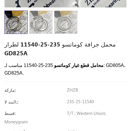
محمل جرافة كوماتسو 235-25-11540 لطراز
GD825A
محامل قطع غيار كوماتسو
235-25-11540 مناسب لـ: GD805A،
GD825A.
ZHZB
ماركة:
235-25-11540
البند لا.:
T/T ; Western Union;
قسط:
Moneygram