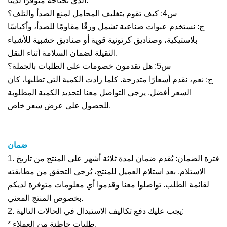
الذي تحتاجه متوفرًا لدينا.
س4: كيف تقوم بتغليف المحامل لمنع الصدأ والتلف؟
ج: نستخدم عبوات صناعية تشمل ورقًا مقاومًا للصدأ، وأكياسًا
بلاستيكية، وصناديق كرتونية قوية أو صناديق خشبية للأشياء
الثقيلة لضمان السلامة أثناء النقل.
س5: هل تقدمون خصومات على الطلبات بالجملة؟
ج: نعم، نقدم أسعارًا متدرجة. كلما زادت الكمية التي تطلبها، كان
السعر أفضل. يرجى التواصل معنا لتحديد الكمية المطلوبة
للحصول على عرض سعر خاص.
ضمان
1. فترة الضمان: يُقدم ضمان لمدة ثلاثة أشهر على المنتج من تاريخ
الاستلام. بعد استلام العميل للمنتج، يُرجى التحقق من مطابقته
لقائمة الطلب. تواصلوا معنا وقدموا أي معلومات متوفرة لديكم
بخصوص المنتج المعني.
2. يجب عليك دفع تكاليف الاستبدال في الحالات التالية:
* طلبات خاطئة من العملاء.