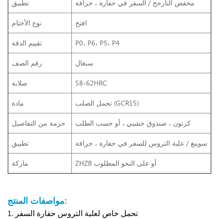
مخفض التأرجح / السفر في حفارة ، جرافة
تطبيق
افتح
نوع الأختام
P0، P6، P5، P4
تقييم الدقة
سنغال
رقم الصف
58-62HRC
صلابة
تحمل الصلب (GCR15)
مادة
كرتون ، صندوق خشبي ، أو حسب الطلب
حزمة من التفاصيل
سوينغ / علبة التروس للسفر
في حفارة ، جرافة
تطبيق
ZHZB أو على النحو المطلوب
ماركة
مواصفات المنتج:
1. تحمل خاص لعلبة التروس حفارة السفر