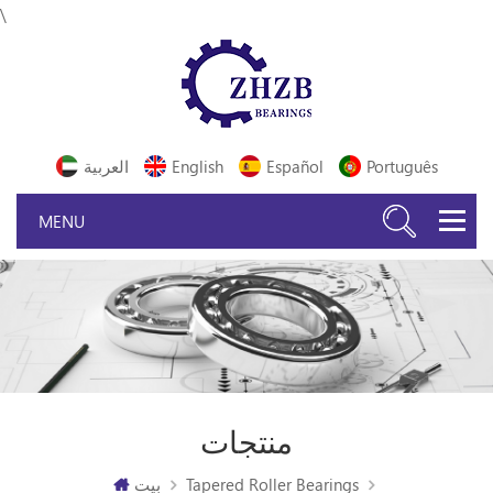
\
Português
Español
English
العربية
منتجات
Tapered Roller Bearings
بيت