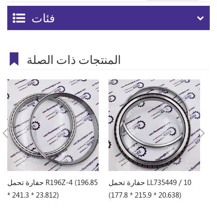
فئات
المنتجات ذات الصلة
CR *
حفارة تحمل LL735449 / 10
حفارة تحمل R196Z-4 (196.85
* 241.3 * 23.812)
(177.8 * 215.9 * 20.638)
29