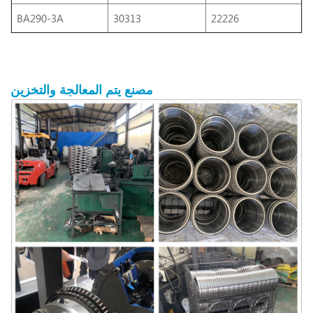
BA290-3A
30313
22226
مصنع
يتم المعالجة
والتخزين