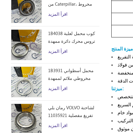
من Caterpillar، مخروط
محمل أسطواني مخروطي
اقرأ المزيد
1B4043 من ZHZB وفولاذ
المحامل
1B4038 كوب محمل لعلبة
تروس محرك دائرة ممهدة
الطرق
:
اقرأ المزيد
1B3931 محمل أسطواني
منخفضة
مخروطي ملائم لممهدة
الطرق من Caterpillar 12F
اقرأ المزيد
ميزتنا:
14E 120 140B قطع غيار
رمان بلي VOLVO لشاحنة
تفريغ مفصلية 11035921
التركيب
اقرأ المزيد
ن موثوق