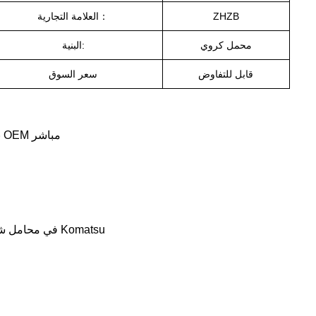
ZHZB
العلامة التجارية：
محمل كروي
البنية:
قابل للتفاوض
سعر السوق
رقم الجزء 561-13-71180، مناسب لشاحنة التفريغ Komatsu HD785-7، بديل OEM مباشر
تتخصص ZHZB في محامل شاحنات التعدين، ولديها خبرة واسعة في قطع الغيار المطابقة لـ Komatsu