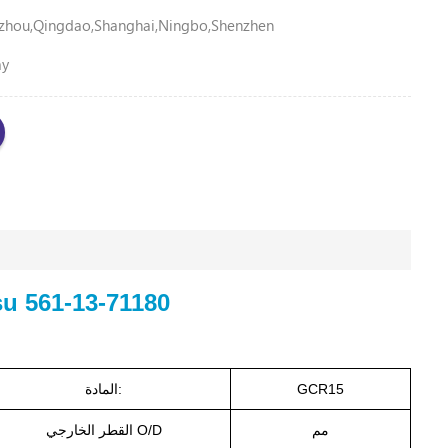
zhou,Qingdao,Shanghai,Ningbo,Shenzhen
ay
محمل شاحنة تفريغ 13-71180
GCR15
المادة:
مم
القطر الخارجي O/D