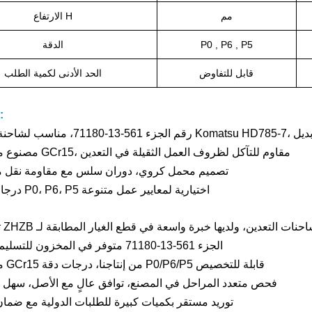
مم
الارتفاع H
P0 , P6 , P5
الدقة
قابل للتفاوض
الحد الأدنى لكمية الطلب
ميزة المنتج
مصنوع من فولاذ GCr15، مقاوم للتآكل لظروف العمل الثقيلة في التعدين
تصميم محمل كروي، دوران سلس مع مقاومة نقل 
درجات الدقة P0، P6، P5 اختيارية لمعايير عمل متنوعة
الجزء 561-13-71180 متوفر في المخزون للتسليم السريع
مواد خام GCr15 من إنتاجنا، درجات دقة P0/P6/P5 قابلة للتخصيص
فحص متعدد المراحل في المصنع، توافق عالٍ مع الأصل، سهل 
توريد مستقر بكميات كبيرة للطلبات الدولية مع ضما