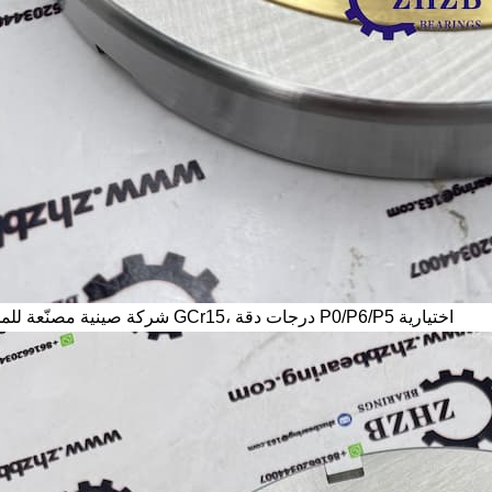
درجات دقة P0/P6/P5 اختيارية
شركة صينية مصنّعة للمحامل، مادة GCr15،