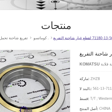
منتجات
كوماتسو .
تفريغ شاحنة تحمل
ZHZB
ماركة:
561-13-711
البند لا.:
T/T ; Wester
قسط:
CHINA
أصل المنتج: