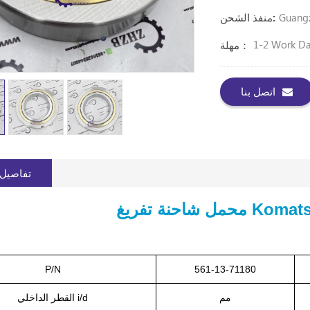
Guang
منفذ الشحن:
1-2 Work D
مهلة：
اتصل بنا
تفاصيل 
Komatsu 561-
P/N
561-13-71180
مم
القطر الداخلي i/d