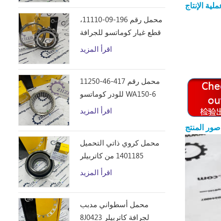
محمل رقم 196-09-11110،
قطع غيار كوماتسو للجرافة
D355C
اقرأ المزيد
محمل رقم 417-46-11250
للودر كوماتسو WA150-6
اقرأ المزيد
صور المنتج
محمل كروي ذاتي التحميل
1401185 من كاتربيلر
اقرأ المزيد
محمل أسطواني مدبب
8J0423 لجرافة كاتربيلر