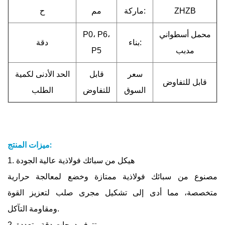
ZHZB
ماركة:
مم
ح
محمل أسطواني
P0، P6،
بناء:
دقة
مدبب
P5
سعر
قابل
الحد الأدنى لكمية
قابل للتفاوض
السوق
للتفاوض
الطلب
ميزات المنتج:
1. هيكل من سبائك فولاذية عالية الجودة
مصنوع من سبائك فولاذية ممتازة وخضع لمعالجة حرارية
متخصصة، مما أدى إلى تشكيل مجرى صلب لتعزيز القوة
ومقاومة التآكل.
2. تتوفر درجات دقة متعددة