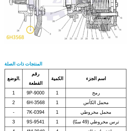
المنتجات ذات الصلة
رقم
اسم الجزء
الكمية
الوضع.
القطعة
رمح
1
9P-9000
1
محمل الكأس
1
6H-3568
2
محمل مخروطي
1
7K-0394
-
ترس مخروطي (49 سنًا)
1
9S-9541
3