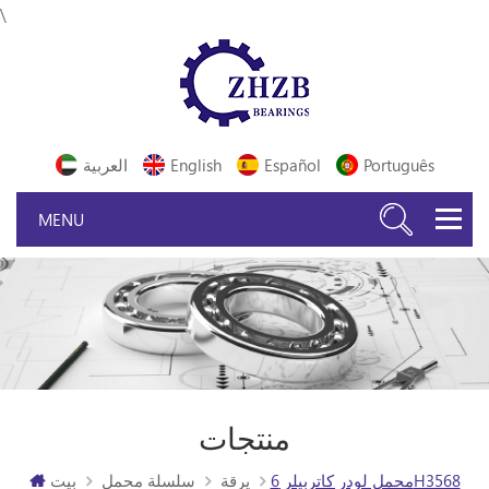
\
Português
Español
English
العربية
منتجات
محمل لودر كاتربيلر 6H3568
يرقة
سلسلة محمل
بيت