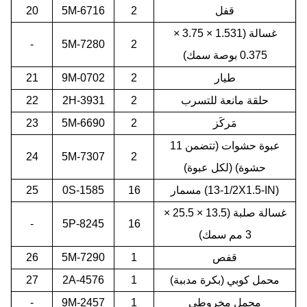
قفل
2
5M-6716
20
غسالة (1.531 × 3.75 ×
-
5M-7280
2
0.375 بوصة سمك)
طيار
2
9M-0702
21
حلقة مانعة للتسرب
2
2H-3931
22
مَركَز
2
5M-6690
23
عبوة حشوات (تتضمن 11
24
5M-7307
2
حشوة) (لكل عبوة)
مسمار (1/2-13X1.5-IN)
16
0S-1585
25
غسالة صلبة (13.5 × 25.5 ×
-
5P-8245
16
3 مم سمك)
قفص
1
5M-7290
26
محمل كوبي (بكرة مدببة)
1
2A-4576
27
محمل مخروطي
1
9M-2457
-