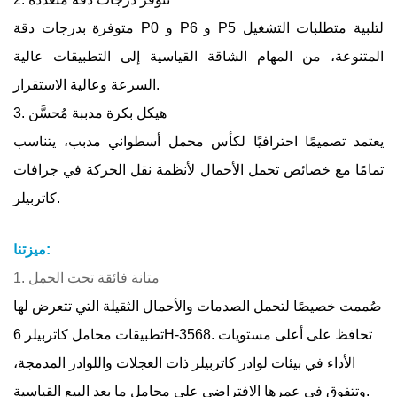
متوفرة بدرجات دقة P0 و P6 و P5 لتلبية متطلبات التشغيل
المتنوعة، من المهام الشاقة القياسية إلى التطبيقات عالية
السرعة وعالية الاستقرار.
3. هيكل بكرة مدببة مُحسَّن
يعتمد تصميمًا احترافيًا لكأس محمل أسطواني مدبب، يتناسب
تمامًا مع خصائص تحمل الأحمال لأنظمة نقل الحركة في جرافات
كاتربيلر.
ميزتنا:
1. متانة فائقة تحت الحمل
صُممت خصيصًا لتحمل الصدمات والأحمال الثقيلة التي تتعرض لها
تطبيقات محامل كاتربيلر 6H-3568. تحافظ على أعلى مستويات
الأداء في بيئات لوادر كاتربيلر ذات العجلات واللوادر المدمجة،
وتتفوق في عمرها الافتراضي على محامل ما بعد البيع القياسية.