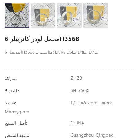
محمل لودر كاتربيلر 6H3568
المحمل 6H3568 مناسب لـ: D9N، D6E، D4E، D7E.
ZHZB
ماركة:
6H-3568
البند لا.:
T/T ; Western Union;
قسط:
Moneygram
CHINA
أصل المنتج:
Guangzhou, Qingdao,
منفذ الشحن: