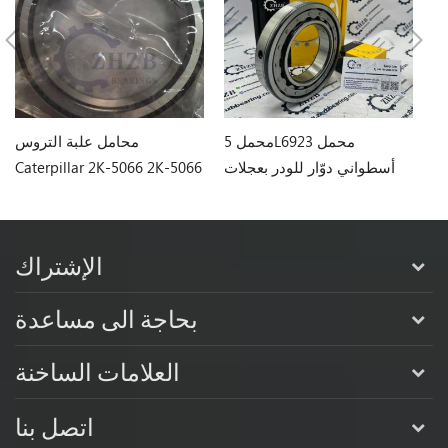
محامل كاتربيلر 1M6573 1M-
محمل 5L6923 محمل
محامل علبة التروس
أسطواني دوّار للودر بعجلات
Caterpillar 2K-5066 2K-5066
Caterpillar
الإشتراك
بحاجة الى مساعدة
العلامات الساخنة
اتصل بنا