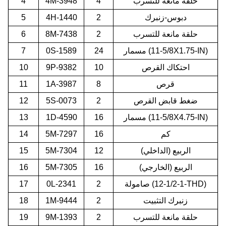
حلقة مانعة للتسرب
4
4M-3948
4
دبوس-زنبرك
2
4H-1440
5
حلقة مانعة للتسرب
2
8M-7438
6
مسمار (5/8-11X1.75-IN)
24
0S-1589
7
احتكاك القرص
10
9P-9382
10
قرص
8
1A-3987
11
ضغط قابض القرص
2
5S-0073
12
مسمار (5/8-11X4.75-IN)
16
1D-4590
13
كم
16
5M-7297
14
الربيع (الداخلي)
12
5M-7304
15
الربيع (الخارجي)
16
5M-7305
16
صامولة (1-1/2-12-THD)
2
0L-2341
17
زنبرك التثبيت
2
1M-9444
18
حلقة مانعة للتسرب
2
9M-1393
19