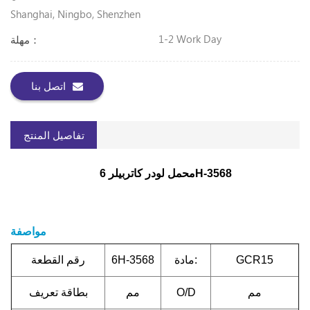
Shanghai, Ningbo, Shenzhen
1-2 Work Day
مهلة：
اتصل بنا
تفاصيل المنتج
محمل لودر كاتربيلر 6H-3568
مواصفة
GCR15
مادة:
6H-3568
رقم القطعة
مم
O/D
مم
بطاقة تعريف