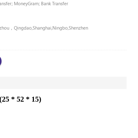
nsfer; MoneyGram; Bank Transfer
zhou，Qingdao,Shanghai,Ningbo,Shenzhen
محامل أسطوانية  52 * 15