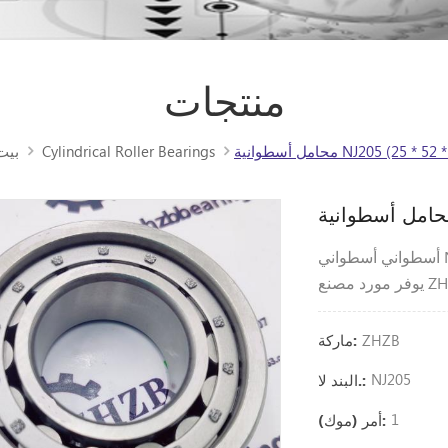
منتجات
سطوانية NJ205 (25 * 52 * 15)
Cylindrical Roller Bearings
بيت
)
ZHZB
ماركة:
NJ205
البند لا.:
1
أمر (موك):