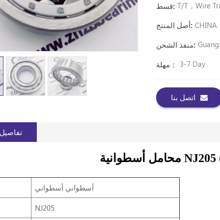
T/T，Wire Tra
قسط:
CHINA
أصل المنتج:
Guang
منفذ الشحن:
3-7 Day
مهلة：
اتصل بنا
تفاصيل 
NJ205 (25 *)
أسطواني أسطواني
NJ205