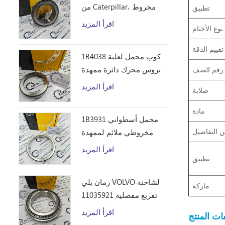
من Caterpillar، مخروط
تطبيق
محمل أسطواني مخروطي
اقرأ المزيد
نوع الأختام
1B4043 من ZHZB وفولاذ
المحامل
تقييم الدقة
1B4038 كوب محمل لعلبة
تروس محرك دائرة ممهدة
رقم الصف
الطرق
اقرأ المزيد
صلابة
مادة
1B3931 محمل أسطواني
 التفاصيل
مخروطي ملائم لممهدة
الطرق من Caterpillar 12F
اقرأ المزيد
14E 120 140B قطع غيار
تطبيق
رمان بلي VOLVO لشاحنة
ماركة
تفريغ مفصلية 11035921
اقرأ المزيد