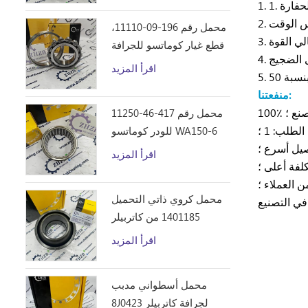
لحفارة
فس الوقت
محمل رقم 196-09-11110،
الي القوة
قطع غيار كوماتسو للجرافة
 الضجيج
D355C
اقرأ المزيد
منفعتنا:
صنع ؛
محمل رقم 417-46-11250
لطلب: 1 ؛
للودر كوماتسو WA150-6
يل أسرع ؛
اقرأ المزيد
كلفة أعلى ؛
 العملاء ؛
محمل كروي ذاتي التحميل
في التصنيع
1401185 من كاتربيلر
اقرأ المزيد
محمل أسطواني مدبب
8J0423 لجرافة كاتربيلر