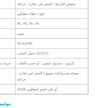
مخفض التأرجح / السفر في حفارة ، جرافة
فتح / غطاء مطاطي
P0، P6، P5، P4
صف
58-62HRC
تحمل الصلب (GCR15)
كرتون ، صندوق خشبي ، أو حسب الطلب
حزمة من
مضخة هيدروليكية سوينغ / السفر
في حفارة ،
جرافة
ZHZB أو على النحو المطلوب
مواصفات المنتج: