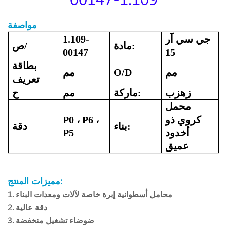
مواصفة
جي سي آر
1.109-
مادة:
ص/
00147
15
بطاقة
مم
O/D
مم
تعريف
زهزب
ماركة:
مم
ح
محمل
كروي ذو
P0 ، P6 ،
بناء:
دقة
أخدود
P5
عميق
مميزات المنتج:
1. محامل أسطوانية إبرة خاصة لآلات ومعدات البناء
2. دقة عالية
3. ضوضاء تشغيل منخفضة