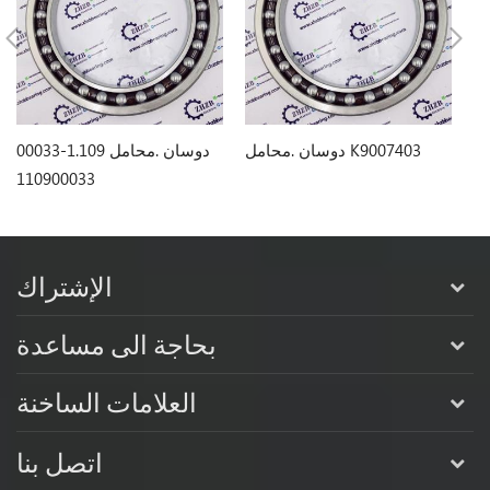
فر
دوسان .محامل K9007403
دوسان .محامل 1.109-00033
110900033
K
الإشتراك
بحاجة الى مساعدة
العلامات الساخنة
اتصل بنا