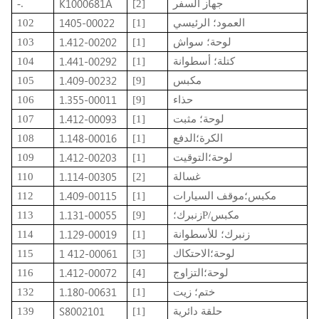
K1000681A
جهاز السفر
[2]
-.
1405-00022
العمود؛ الرئيسي
[1]
102
1.412-00202
لوحة؛ سواش
[1]
103
1.441-00292
كتلة؛ أسطوانة
[1]
104
1.409-00232
مكبس
[9]
105
1.355-00011
حذاء
[9]
106
1.412-00093
لوحة؛ مثبت
[1]
107
1.148-00016
الكرة؛الدفع
[1]
108
1.412-00203
لوحة؛التوقيت
[1]
109
1.114-00305
غسالة
[2]
110
1.409-00115
مكبس؛موقف السيارات
[1]
112
1.131-00055
زنبرك؛P/مكبس
[9]
113
1.129-00019
زنبرك؛ للأسطوانة
[1]
114
1 412-00061
لوحة؛الاحتكاك
[3]
115
1.412-00072
لوحة؛التزاوج
[4]
116
1.180-00631
ختم؛ زيت
[1]
132
S8002101
حلقة دائرية
[1]
139