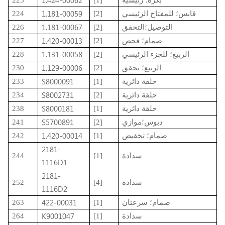
1.424-00062
بكرة؛ رئيسية
[1]
223
1.181-00059
قابس؛ للمفتاح الرئيسي
[2]
224
1.181-00067
التوصيل؛التحقق
[2]
226
1.420-00013
صمام؛ فحص
[2]
227
1.131-00058
الربيع؛ للجزء الرئيسي
[2]
228
1.129-00006
الربيع؛ تحقق
[2]
230
S8000091
حلقة دائرية
[1]
233
S8002731
حلقة دائرية
[2]
234
S8000181
حلقة دائرية
[1]
238
S5700891
دبوس؛موازي
[2]
241
1.420-00014
صمام؛ تخفيض
[1]
242
2181-
سدادة
[1]
244
1116D1
2181-
سدادة
[4]
252
1116D2
422-00031
صمام؛ سرعتان
[1]
263
K9001047
سدادة
[1]
264