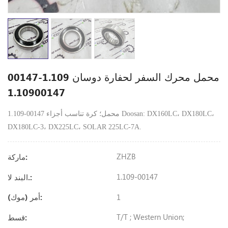
محمل محرك السفر لحفارة دوسان 1.109-00147
1.10900147
1.109-00147 محمل؛ كرة تناسب أجزاء Doosan: DX160LC، DX180LC،
DX180LC-3، DX225LC، SOLAR 225LC-7A.
ZHZB
ماركة:
1.109-00147
البند لا.:
1
أمر (موك):
T/T ; Western Union;
قسط: