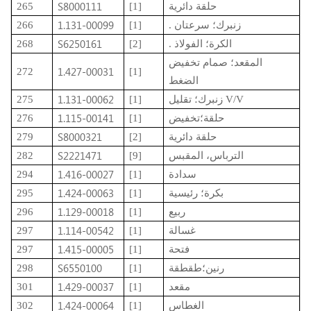
S8000111
حلقة دائرية
[1]
265
1.131-00099
. زنبرك؛ سرعتان
[1]
266
S6250161
. الكرة؛ الفولاذ
[2]
268
المقعد؛ صمام تخفيض
1.427-00031
272
[1]
الضغط
1.131-00062
زنبرك؛ تقليل V/V
[1]
275
1.115-00141
حلقة؛تخفيض
[1]
276
S8000321
حلقة دائرية
[2]
279
S2221471
الترباس، المقبس
[9]
282
1.416-00027
سدادة
[1]
294
1.424-00063
بكرة؛ رئيسية
[1]
295
1.129-00018
ربيع
[1]
296
1.114-00542
غسالة
[1]
297
1.415-00005
فتحة
[1]
297
S6550100
رنين؛طقطقة
[1]
298
1.429-00037
مقعد
[1]
301
1.424-00064
الغطاس
[1]
302