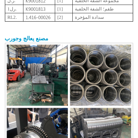
K9001812
مجموعة الشفة الخلفية
[1]
ر.ل.
K9001813
طقم؛ الشفة الخلفية
[1]
رل1.
1.416-00026
سدادة المؤخرة
[2]
RL2.
مصنع
يعالج
وجورب