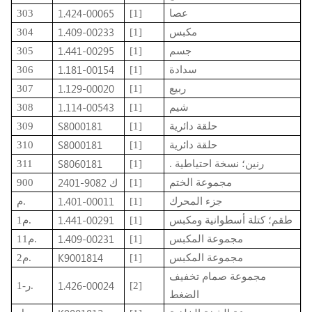
1.424-00065
عصا
[1]
303
1.409-00233
مكبس
[1]
304
1.441-00295
جسم
[1]
305
1.181-00154
سدادة
[1]
306
1.129-00020
ربيع
[1]
307
1.114-00543
شيم
[1]
308
S8000181
حلقة دائرية
[1]
309
S8000181
حلقة دائرية
[1]
310
S8060181
. رنين؛ نسخة احتياطية
[1]
311
2401-9082 ك
مجموعة الختم
[1]
900
1.401-00011
جزء المحرك
[1]
م.
1.441-00291
طقم؛ كتلة أسطوانية ومكبس
[1]
م1.
1.409-00231
مجموعة المكبس
[1]
م11.
K9001814
مجموعة المكبس
[1]
م2.
مجموعة صمام تخفيف
1.426-00024
[2]
ر-1.
الضغط