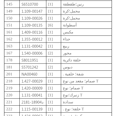
S6510700
رنين؛طقطقة
[1]
145
1.109-00147
محمل؛كرة
[1]
149
1.109-00026
محمل؛كرة
[1]
150
1.109-00135
أسطوانة
[6]
151
1.409-00116
مكبس
[1]
161
1.355-00012
حذاء
[1]
162
1.131-00042
ربيع
[1]
163
1.540-00006
محور
[2]
167
S8011951
حلقة دائرية
[1]
178
S5701242
دبوس
[2]
181
NA00460
. شفة؛ خلفية
[1]
201
1.427-00029
صمام؛ مقعد من نوع T
[1]
218
1.420-00009
صمام؛ نوع T
[1]
219
1.131-00041
زنبرك؛نوع T
[1]
220
2181-1890د4
سدادة
[1]
221
1.115-00139
. حلقة؛ نوع T
[1]
222