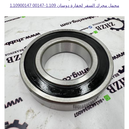
محمل محرك السفر لحفارة دوسان 1.109-00147 1.10900147