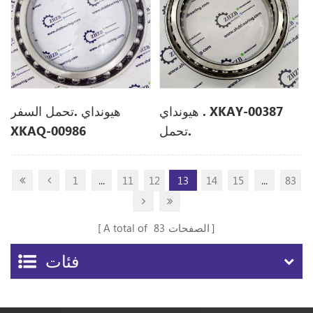
هيونداي . XKAY-00387
هيونداي .تحمل السفر
تحمل.
XKAQ-00986
1
...
11
12
13
14
15
...
83
الصفحات
83
A total of
فئات