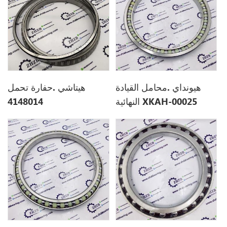
هيونداي .محامل القيادة
هيتاشي .حفارة تحمل
النهائية XKAH-00025
4148014
XKAH00025