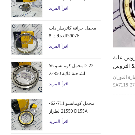
D10R
اقرأ المزيد
محمل جرافة كاتربيلر ذات
العجلات 8S9076
اقرأ المزيد
روس علبة
محمل كوماتسو 56D-22-
22350 لشاحنة قلابة
دوران SA7118-27291
HM250
اقرأ المزيد
SA تحمل Volvo.heavy القطع
لح: EC150
محمل كوماتسو 711-62-
21550 لطراز D155A
اقرأ المزيد