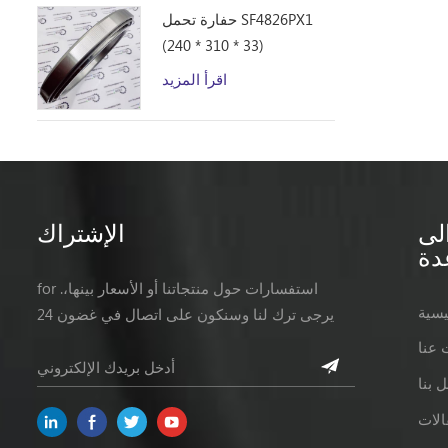
حفارة تحمل SF4826PX1
(240 * 310 * 33)
اقرأ المزيد
لى
الإشتراك
دة
for .استفسارات حول منتجاتنا أو الأسعار بينها،
يسية
يرجى ترك لنا وسنكون على اتصال في غضون 24
ساعات.
 عنا
 بنا
الات