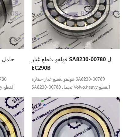
فولفو .قطع غيار SA8230-00780 ل
EC290B
فولفو .قطع غيار حفارة SA8230-00780
SA8230-00780 تحمل Volvo.heavy القطع
صالح: EC290B ، EC300D . ، EC350.
صا