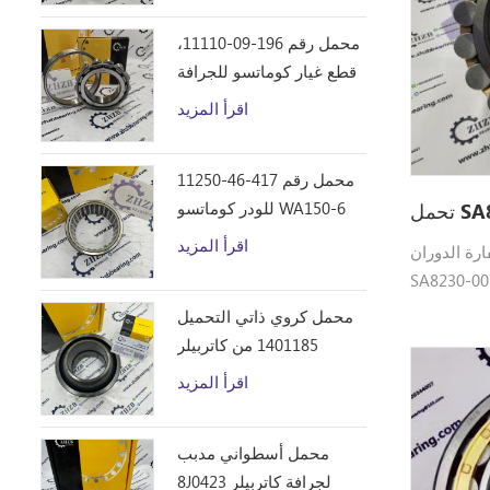
محمل رقم 196-09-11110،
قطع غيار كوماتسو للجرافة
D355C
اقرأ المزيد
محمل رقم 417-46-11250
للودر كوماتسو WA150-6
اقرأ المزيد
دوران SA8230-00780
SA تحمل Volvo.heavy القطع
EC290.
محمل كروي ذاتي التحميل
1401185 من كاتربيلر
اقرأ المزيد
محمل أسطواني مدبب
8J0423 لجرافة كاتربيلر