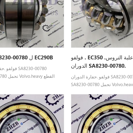
فولفو . EC350 .حامل علبة التروس
تحمل SA8230-00780 ل EC290B
الدوران SA8230-00780.
فولفو .حفارة ال
8230-00780
فولفو .حفارة الدوران SA8230-00780
صالح: B ، EC300D . ، EC350
SA8230-00780 تحمل Volvo.heavy القطع
لح: EC290B ، EC300D . ، EC350.