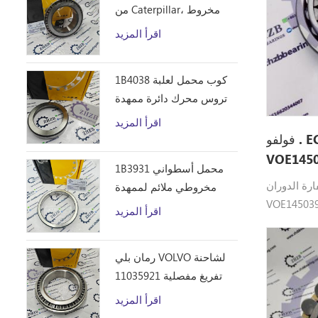
من Caterpillar، مخروط
محمل أسطواني مخروطي
اقرأ المزيد
1B4043 من ZHZB وفولاذ
المحامل
1B4038 كوب محمل لعلبة
تروس محرك دائرة ممهدة
الطرق
اقرأ المزيد
فولفو . EC60C .Sweing علبة التروس
VOE145
1B3931 محمل أسطواني
لدوران VOE14503942
مخروطي ملائم لممهدة
VO تحمل Volvo.heavy القطع
الطرق من Caterpillar 12F
اقرأ المزيد
صالح: EC55، EC55B، EC55C، EC55D، EC60C،
14E 120 140B قطع غيار
EC60D .
رمان بلي VOLVO لشاحنة
تفريغ مفصلية 11035921
اقرأ المزيد