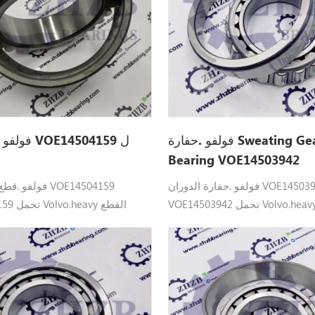
فولفو .حفارة Sweating Gearbox
فولفو .قطع غ
Bearing VOE14503942
فولفو .حفارة الدوران VOE14503942
فولفو .قطع غيار 
VOE14503942 تحمل Volvo.heavy القطع
E14504159
صالح: EC55، EC55B، EC55C، EC55D، EC60C،
صالح:  ، EC290C
EC60D .