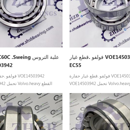
فولفو .قطع غيار VOE14503942 ل
03942
EC55
فولفو .قطع غيار حفارة VOE14503942
فولفو .حفارة ا
VOE14503942 تحمل Volvo.heavy القطع
E14503942
صالح: EC55، EC55B، EC55C، EC55D، EC60C،
EC60D .