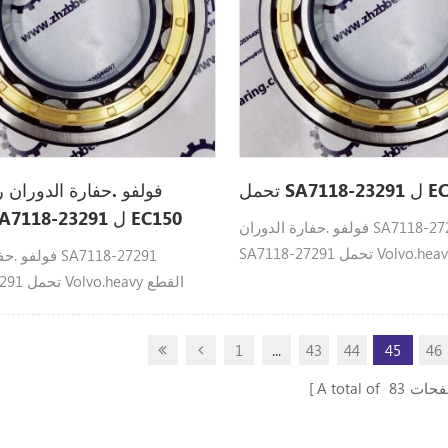
SA7 ل EC150
فولفو .حفارة الدوران 
التروس SA7118-23291 ل EC150
فولفو .حفارة الدوران SA7118-27291
SA7118-27291 تحمل Volvo.heavy القطع
فولفو .حفارة ال
صالح: EC150
7118-27291
صا
1
...
43
44
45
46
فحات
83
A total of