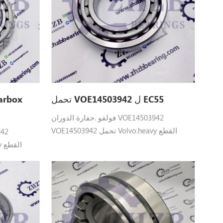
تحمل VOE14503942 ل EC55
فولفو .حفارة الدوران VOE14503942
VOE14503942 تحمل Volvo.heavy القطع
صالح: EC55، EC55B، EC55C، EC55D، EC60C،
EC60D .