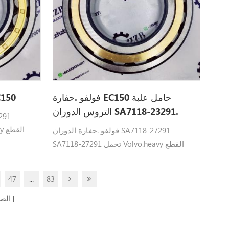
فولفو .حفارة EC150 حامل علبة
تحمل 118-23291
التروس الدوران SA7118-23291.
فولفو .حفارة الدوران SA7118-27291
SA7118-27291 تحمل Volvo.heavy القطع
صالح: EC150
47
...
83
الص