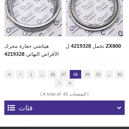
تحمل 4219328 ل ZX800
هيتاشي حفارة محرك
الأقراص النهائي 4219328
ل EX700
1
...
46
47
48
49
50
...
83
الصفحات
83
A total of
فئات