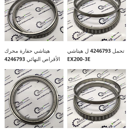
تحمل 4246793 ل هيتاشي
هيتاشي حفارة محرك
EX200-3E
الأقراص النهائي 4246793
ل EX200-5