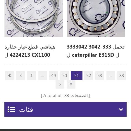
تحمل 333-3042 3333042
هيتاشي قطع غيار حفارة
ل caterpillar E315D ل
4224213 ل CX1100
1
...
49
50
51
52
53
...
83
الصفحات
83
A total of
فئات