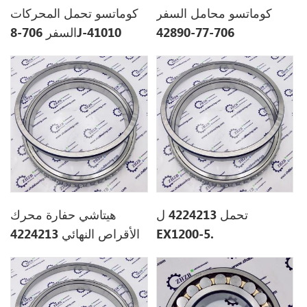
كوماتسو محامل السفر
كوماتسو تحمل المحركات
706-77-42890
السفر 706-8J-41010
706-8J-41010
7067742890
تحمل 4224213 ل
هيتاشي حفارة محرك
EX1200-5.
الأقراص النهائي 4224213
ل ZX800