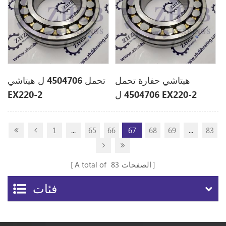
هيتاشي حفارة تحمل
تحمل 4504706 ل هيتاشي
4504706 ل EX220-2
EX220-2
1
...
65
66
67
68
69
...
83
الصفحات
83
A total of
فئات