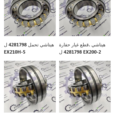
هيتاشي .قطع غيار حفارة
هيتاشي تحمل 4281798 ل
4281798 ل EX200-2
EX210H-5