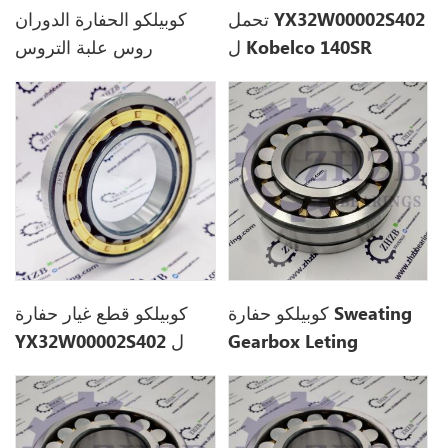
تحمل YX32W00002S402
كوبيلكو الحفارة الدوران
ل Kobelco 140SR
روس علبة التروس
YX32W00002S402 ل
140SR
كوبيلكو حفارة Sweating
كوبيلكو قطع غيار حفارة
Gearbox Leting
YX32W00002S402 ل
YN32W01029P1 ل
140SR
SK210D