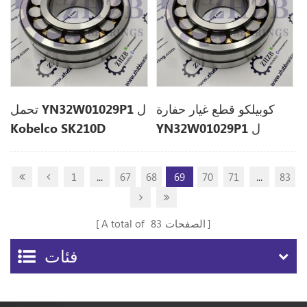
كوبيلكو قطع غيار حفارة
تحمل YN32W01029P1 ل
YN32W01029P1 ل
Kobelco SK210D
SK210D
1
...
67
68
69
70
71
...
83
الصفحات
83
A total of
فئات