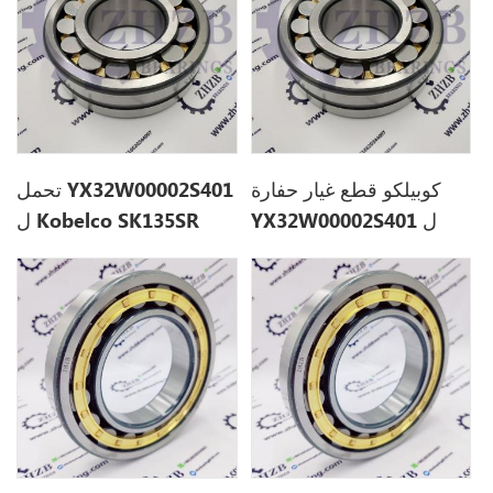
كوبيلكو قطع غيار حفارة
تحمل YX32W00002S401
YX32W00002S401 ل
ل Kobelco SK135SR
SK135SR