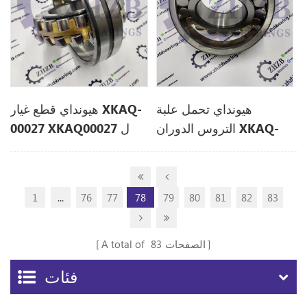
هيونداي تحمل علبة
هيونداي قطع غيار XKAQ-
التروس الدوران XKAQ-
00027 XKAQ00027 ل
00029 XKAQ00029 ل
R330LC9A
R450LC-7
1
...
76
77
78
79
80
81
82
83
الصفحات
83
A total of
فئات