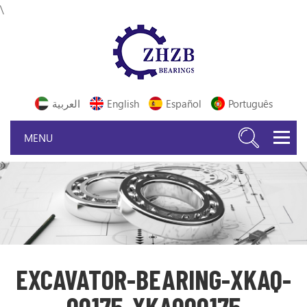
\
Português
Español
English
العربية
EXCAVATOR-BEARING-XKAQ-
00175-XKAQ00175