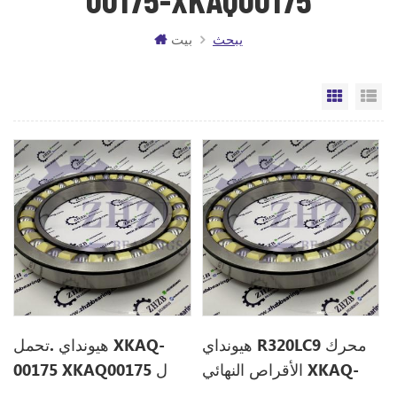
يبحث
بيت
مة
الشبكة
هيونداي R320LC9 محرك
هيونداي .تحمل XKAQ-
الأقراص النهائي XKAQ-
00175 XKAQ00175 ل
R320LC9
00175 XKAQ00175