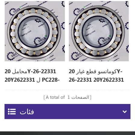
كوماتسو قطع غيار 20Y-
محامل 20Y-26-22331
26-22331 20Y2622331
20Y2622331 ل PC228-
8M0
PC210-10
الصفحات
1
A total of
فئات