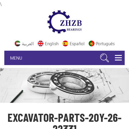
\
Português
Español
English
العربية
EXCAVATOR-PARTS-20Y-26-
22331