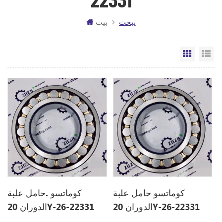
يبحث
بيت
مة
الشبكة
كوماتسو حامل علبة
كوماتسو .حامل علبة
الدوران 20Y-26-22331
الدوران 20Y-26-22331
20Y2622331 ل PC220-7
20Y2622331