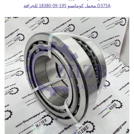
محمل كوماتسو 195-09-18380 للجرافة D375A