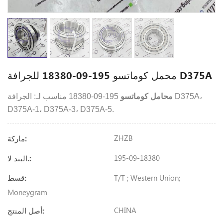
محمل كوماتسو 195-09-18380 للجرافة D375A
محامل كوماتسو
195-09-18380 مناسب لـ: الجرافة D375A،
D375A-1، D375A-3، D375A-5.
ZHZB
ماركة:
195-09-18380
البند لا.:
T/T ; Western Union;
قسط:
Moneygram
CHINA
أصل المنتج: