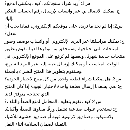
س1: أريد شراء منتجاتكم، كيف يمكنني الدفع؟
ج: يمكنك الاتصال بي عبر واتساب لإرسال رقم الحساب البنكي
إليك.
س2: إذا لم نجد ما نريده على موقعكم الإلكتروني، فماذا يجب أن
نفعل؟
ج: يمكنك مراسلتنا عبر البريد الإلكتروني أو واتساب بوصف وصور
المنتجات التي تحتاجها، وسنتحقق من توفرها لدينا. نقوم بتطوير
منتجات جديدة شهريًا، وبعضها لم يُرفع على الموقع الإلكتروني في
الوقت المناسب. أو يمكنك إرسال عينة إلينا عبر البريد السريع،
وسنقوم بتطوير هذا المنتج للشراء بالجملة.
س3: هل يمكننا شراء قطعة واحدة من كل منتج لاختبار الجودة؟
ج: نعم، يسعدنا إرسال قطعة واحدة لاختبار الجودة إذا كان المنتج
الذي تحتاجه متوفرًا لدينا.
س4: كيف تقوم بتغليف المحامل لمنع الصدأ والتلف؟
ج: نستخدم عبوات صناعية تشمل ورقًا مقاومًا للصدأ، وأكياسًا
بلاستيكية، وصناديق كرتونية قوية أو صناديق خشبية للأشياء
الثقيلة لضمان السلامة أثناء النقل.