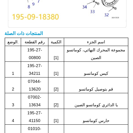
المنتجات ذات الصلة
اسم الجزء
الكمية
رقم القطعة
الوضع.
مجموعة المحرك النهائي، كوماتسو
195-27-
الصين
[1]
00800
195-27-
كيس كوماتسو
[1]
34211
1
07044-
قم بتوصيل كوماتسو
[2]
13620
2
07002-
يا الدائري كوماتسو الصين
[2]
13634
3
195-27-
حارس كوماتسو
[1]
41150
4
01010-