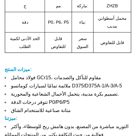
ZHZB
ماركة:
مم
ح
محمل أسطواني
بناء:
P0، P6، P5
دقة
مدبب
سعر
قابل
الحد الأدنى لكمية
قابل للتفاوض
السوق
للتفاوض
الطلب
ميزات المنتج:
فولاذ محامل GCr15، مقاوم للتآكل والصدمات
ملائمة تمامًا لسيارات كوماتسو D375/D375A-1/A-3/A-5
تصميم بكرة مدببة، يتحمل الأحمال الشعاعية والمحورية.
تتوفر درجات الدقة P0/P6/P5
متانة صناعية للاستخدام الشاق
ميزتنا:
التوريد مباشرة من المصنع، بدون هامش ربح للوسطاء، وأكثر
فعالية من حيث التكلفة بكثير من المنتجات المماثلة