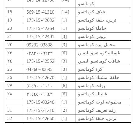
كوماتسو
569-15-41310
غلاف كوماتسو
[14]
18
175-15-42632
ترس، حلقة كوماتسو
[1]
19
175-15-42364
حاملة كوماتسو
[1]
20
175-15-42491
تروس كوماتسو
[3]
21
09232-03838
محمل إبرة كوماتسو
[3]
٢٢
٠٩٢٣٣-٠٣٨٢٠
غسالة كوماتسو الصين
[6]
٢٣
175-15-42552
شافت كوماتسو الصين
[3]
٢٤
04260-00635
كرة كوماتسو
[3]
25
175-15-42670
حلقة، مشبك كوماتسو
[1]
26
٠١٠١٠-٥١٤٩٠
بولت كوماتسو
[6]
٢٧
٠١٦٤٣-٣١٤٤٥
غسالة كوماتسو
[6]
٢٨
175-15-00240
مجموعة لوحة كوماتسو
[1]
175-15-31210
رقم تعريف كوماتسو
[2]
31
175-15-42650
ترس، حلقة كوماتسو
[1]
32