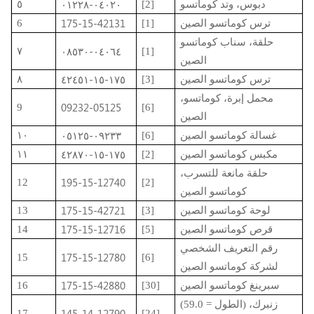
٠٤٠٢٠-٠١٢٢٨
دبوس، وتد كوماتسو
[2]
٥
175-15-42131
ترس كوماتسو الصين
[1]
6
حلقة، سناب كوماتسو
٠٤٠٦٤-٠٨٥٣٠
٧
[1]
الصين
١٧٥-١٥-٤٢٤٥١
ترس كوماتسو الصين
[3]
٨
محمل إبرة، كوماتسو،
09232-05125
9
[6]
الصين
٠٩٢٣٣-٠٥١٢٥
غسالة كوماتسو الصين
[6]
١٠
١٧٥-١٥-٤٢٨٧٠
مكبس كوماتسو الصين
[2]
١١
حلقة مانعة للتسرب،
195-15-12740
12
[2]
كوماتسو الصين
175-15-42721
لوحة كوماتسو الصين
[3]
13
175-15-12716
قرص كوماتسو الصين
[5]
14
رقم التعريف الشخصي
175-15-12780
15
[6]
لشركة كوماتسو الصين
175-15-42880
سبرينغ كوماتسو الصين
[30]
16
زنبرك، (الطول = 59.0)
145-14-12790
17
[24]