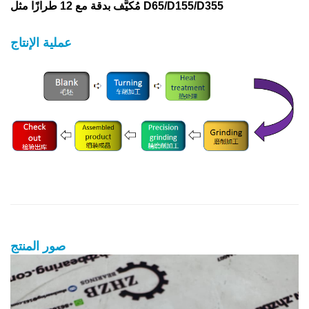
مُكيَّف بدقة مع 12 طرازًا مثل D65/D155/D355
عملية الإنتاج
صور المنتج