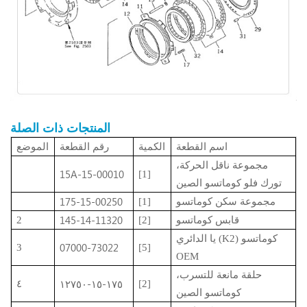
المنتجات ذات الصلة
اسم القطعة
الكمية
رقم القطعة
الموضع
مجموعة ناقل الحركة،
15A-15-00010
[1]
تورك فلو كوماتسو الصين
175-15-00250
مجموعة سكن كوماتسو
[1]
145-14-11320
قابس كوماتسو
[2]
2
يا الدائري (K2) كوماتسو
07000-73022
3
[5]
OEM
حلقة مانعة للتسرب،
١٧٥-١٥-١٢٧٥٠
٤
[2]
كوماتسو الصين