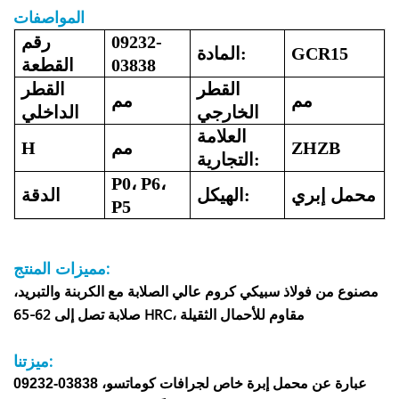
المواصفات
09232-
رقم
GCR15
المادة:
03838
القطعة
القطر
القطر
مم
مم
الخارجي
الداخلي
العلامة
ZHZB
مم
H
التجارية:
P0، P6،
محمل إبري
الهيكل:
الدقة
P5
مميزات المنتج:
مصنوع من فولاذ سبيكي كروم عالي الصلابة مع الكربنة والتبريد،
صلابة تصل إلى 62-65 HRC، مقاوم للأحمال الثقيلة
ميزتنا:
09232-03838 عبارة عن محمل إبرة خاص لجرافات كوماتسو،