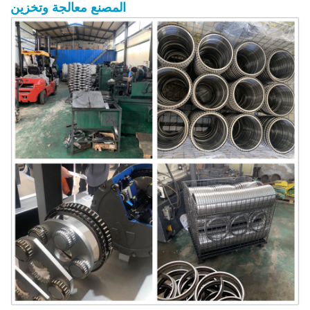
المصنع
معالجة
وتخزين