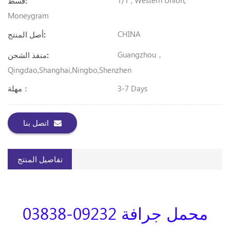
T/T ; Western Union;
قسط:
Moneygram
CHINA
أصل المنتج:
Guangzhou，
منفذ الشحن:
Qingdao,Shanghai,Ningbo,shenzhen
3-7 Days
مهلة：
اتصل بنا
تفاصيل المنتج
محمل جرافة 09232-03838