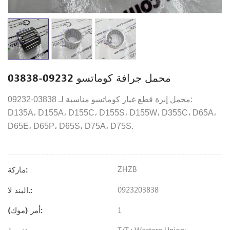
محمل جرافة كوماتسو 09232-03838
09232-03838 محمل إبرة قطع غيار كوماتسو مناسبة لـ:
D135A، D155A، D155C، D155S، D155W، D355C، D65A،
D65E، D65P، D65S، D75A، D75S.
ZHZB
ماركة:
0923203838
البند لا.:
1
أمر (موك):