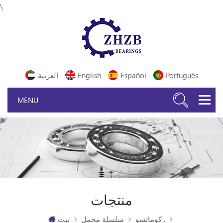
\
Português
Español
English
العربية
منتجات
كوماتسو .
سلسلة محمل
بيت