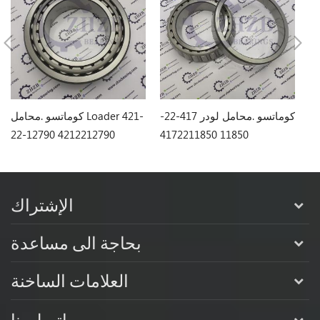
Loa
كوماتسو .محامل لودر 417-22-
كوماتسو .محامل Loader 421-
22-12790 4212212790
11850 4172211850
3
الإشتراك
بحاجة الى مساعدة
العلامات الساخنة
اتصل بنا