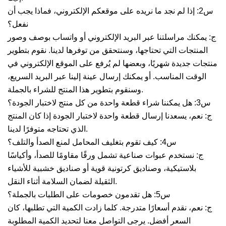
س2: إذا لم نجد ما نريده على موقعكم الإلكتروني، فماذا يجب أن
نفعل؟
ج: يمكنك مراسلتنا عبر البريد الإلكتروني أو واتساب بوصف وصور
المنتجات التي تحتاجها، وسنتحقق من توفرها لدينا. نقوم بتطوير
منتجات جديدة شهريًا، وبعضها لم يُرفع على الموقع الإلكتروني في
الوقت المناسب. أو يمكنك إرسال عينة إلينا عبر البريد السريع،
وسنقوم بتطوير هذا المنتج للشراء بالجملة.
س3: هل يمكننا شراء قطعة واحدة من كل منتج لاختبار الجودة؟
ج: نعم، يسعدنا إرسال قطعة واحدة لاختبار الجودة إذا كان المنتج
الذي تحتاجه متوفرًا لدينا.
س4: كيف تقوم بتغليف المحامل لمنع الصدأ والتلف؟
ج: نستخدم عبوات صناعية تشمل ورقًا مقاومًا للصدأ، وأكياسًا
بلاستيكية، وصناديق كرتونية قوية أو صناديق خشبية للأشياء
الثقيلة لضمان السلامة أثناء النقل.
س5: هل تقدمون خصومات على الطلبات بالجملة؟
ج: نعم، نقدم أسعارًا متدرجة. كلما زادت الكمية التي تطلبها، كان
السعر أفضل. يرجى التواصل معنا لتحديد الكمية المطلوبة