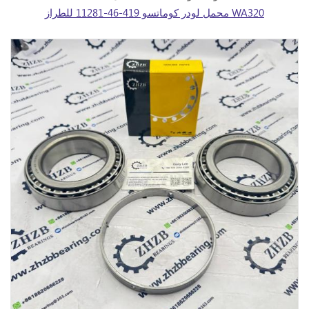
محمل لودر كوماتسو 419-46-11281 للطراز WA320