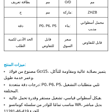
مم
O/D
مم
بطاقة تعريف
ZHZB
ماركة:
مم
ح
محمل أسطواني
بناء:
P0، P6، P5
دقة
مدبب
سعر
قابل
الحد الأدنى لكمية
قابل للتفاوض
السوق
للتفاوض
الطلب
ميزات المنتج:
مصنوع من فولاذ Gcr15، يتميز بصلابة عالية ومقاومة للتآكل،
وعمر خدمة طويل.
درجات دقة متعددة: P0، P6، P5، تلبي متطلبات التشغيل
المختلفة.
هيكل أسطواني قياسي، تشغيل مستقر وقدرة تحمل عالية.
مناسب تمامًا للوادر من سلسلة كوماتسو WA، بديل مباشر
للجزء
419-46-11281