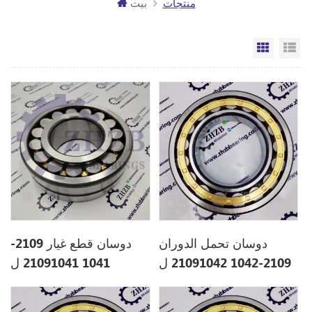
منتجات
بيت
مة
الشبكة
دوسان تحمل الدوران
دوسان قطع غيار 2109-
2109-1042 21091042 ل
1041 21091041 ل
DX140LC
DX140W