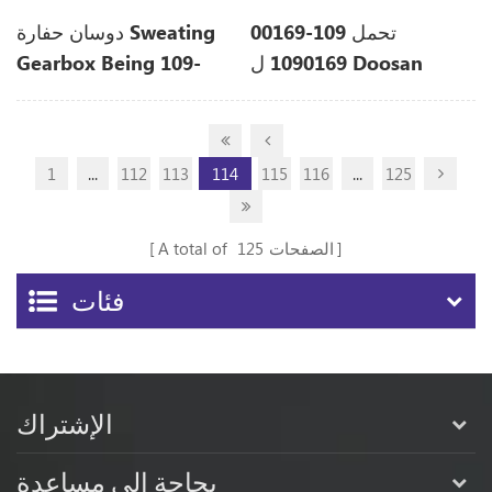
تحمل 109-00169
دوسان حفارة Sweating
1090169 ل Doosan
Gearbox Being 109-
DX340LC
00169 1090169 ل
DX420LC
1
...
112
113
114
115
116
...
125
الصفحات
125
A total of
فئات
الإشتراك
بحاجة الى مساعدة