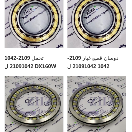
دوسان قطع غيار 2109-
تحمل 2109-1042
1042 21091042 ل
21091042 ل DX160W
S150LC-7B