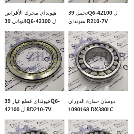
تحمل 39Q6-42100 ل
هيونداي محرك الأقراص
هيونداي R210-7V
النهائي 39Q6-42100 ل
R210-7V
دوسان حفارة الدوران
هيونداي قطع غيار 39Q6-
1090168 DX380LC
42100 ل RD210-7V