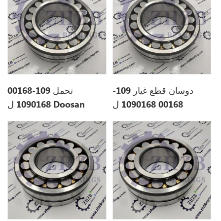
دوسان قطع غيار 109-
تحمل 109-00168
00168 1090168 ل
1090168 ل Doosan
DX380LC
DX700LC