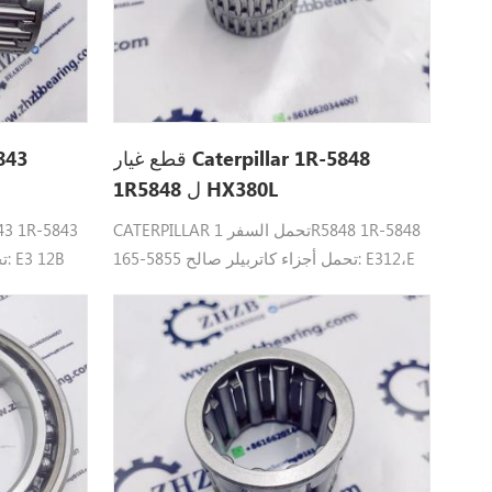
قطع غيار Caterpillar 1R-5848
1R5848 ل HX380L
CATERPILLAR تحمل السفر 1R5848 1R-5848
165-5855 تحمل أجزاء كاتربيلر صالح: E312،E
312B ، E3 12C ، E3 13B ، E3 14C ، هاء 120B .