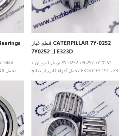
قطع غيار CATERPILLAR 7Y-0252
Bearings
7Y0252 ل E323D
كاتربيلر الدوران 7Y-0252 7Y0252 7Y-0252
تحمل أجزاء كاتربيلر صالح: E318 C,E3 19C ، E3
19D , E320C، E322C، E323D L، E324D،
صالح : 785، 
E325،E 329D .