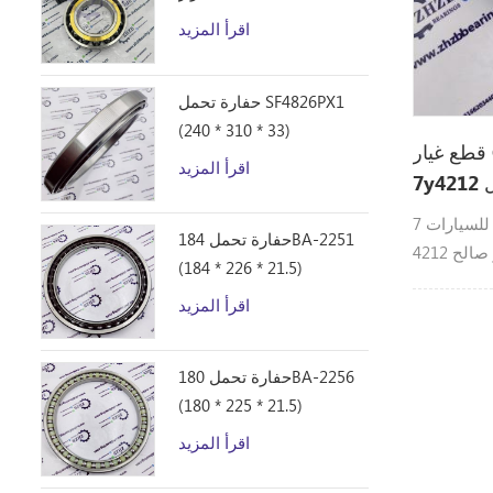
اقرأ المزيد
حفارة تحمل SF4826PX1
(240 * 310 * 33)
قطع غيار CATERPILLAR 7Y-4212
اقرأ المزيد
محامل كاتربيلر للسيارات 7Y-4212 7y4212 7Y-
حفارة تحمل 184BA-2251
4212 تحمل أجزاء كاتربيلر صالح: E311C،
(184 * 226 * 21.5)
E313D2، E3
اقرأ المزيد
E319D، E3
E321B، E3
E325B، E3
حفارة تحمل 180BA-2256
(180 * 225 * 21.5)
اقرأ المزيد