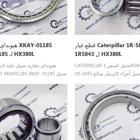
قطع غيار Caterpillar 1R-5843
هيونداي قطع 
1R5843 ل HX380L
XKAY01185 لـ HX380L
CATERPILLAR تحمل السفر 1R5843 1R-5843
هيونداي حفارة تحمل علبة ال
1R-5843 تحمل أجزاء كاتربيلر صالح: E3 12B
01185 XKAY01185 XKAY -01185
,E312، E313B، E120B .
؛ زاوي هيونداي القطعمن
، R360LC9 ، R370LC7 ، R380LC9A
DM ، R380LC9MH ، R380LC9SH ،