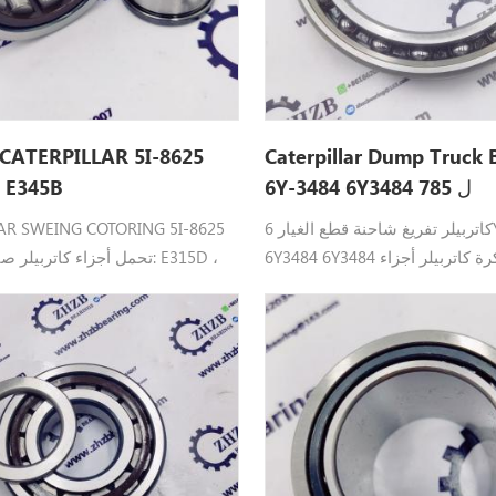
Caterpillar Dump Truck 
6Y-3484 6Y3484 ل 785
5i8625 ل E345B
كاتربيلر تفريغ شاحنة قطع الغيار 6Y-3484
AR SWEING COTORING 5I-8625
6Y3484 6Y3484 تحمل الكرة كاتربيلر أجزاء
78C، 785D، 789، 793، 793D.
9C، E319D، E320، E320B،
20D2 GC، E320D3، E321C،
45B