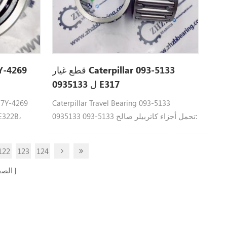
قطع غيار Caterpillar 093-5133
0935133 ل E317
Caterpillar Travel Bearing 093-5133
0935133 093-5133 تحمل أجزاء كاتربيلر صالح:
4D L، E375،
E 311 ,E311B، E312، E315، E317 .
122
123
124
الص