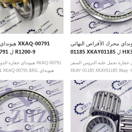
نداي محرك الأقراص النهائي XKAY-
هيونداي قطع 
XKAY ل HX380L
XKAQ00791 ل R1200-9
 حفارة تحمل علبة التروس السفر
هيونداي حفارة الدوران الم
XKAY-01185 XKAY01185 Xkay  تحمل
AQ00791 XKAQ-00791 BRG
الزاوي هيونداي القطعتناسب : HX380L،
ا
 R800LC9FS .
R360LC7A، R360LC9، R370LC7،
R380LC9DM، R380LC9MH، R38
R390LC9.