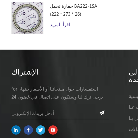
حفارة تحمل BA222-1SA
(222 * 273 * 26)
اقرأ المزيد
لى
الإشتراك
دة
for .استفسارات حول منتجاتنا أو الأسعار بينها،
يسية
يرجى ترك لنا وسنكون على اتصال في غضون 24
ساعات.
 عنا
 بنا
الات