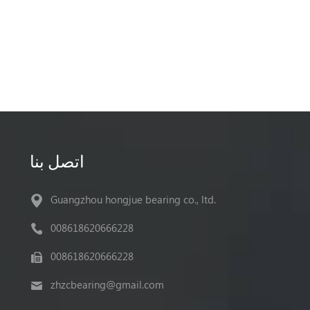
اتصل بنا
Guangzhou hongjue bearing co., ltd.
008618620666228
008618620666228
zhzcbearing@gmail.com