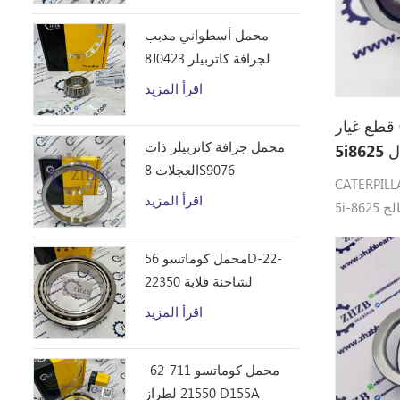
محمل أسطواني مدبب
8J0423 لجرافة كاتربيلر
D10R
اقرأ المزيد
قطع غيار CATERPILLAR 5I-8625
محمل جرافة كاتربيلر ذات
العجلات 8S9076
CATERPILL
اقرأ المزيد
5i-8625 تحمل أجزاء كاتربيلر صالح: E315D ،
E318C، E31
E320D، E3
محمل كوماتسو 56D-22-
E323D، E3
22350 لشاحنة قلابة
HM250
اقرأ المزيد
محمل كوماتسو 711-62-
21550 لطراز D155A