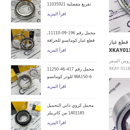
تفريغ مفصلية 11035921
اقرأ المزيد
محمل رقم 196-09-11110،
قطع غيار كوماتسو للجرافة
غيار XKAY-01185
D355C
اقرأ المزيد
تروس السفر
XKAY- تحمل
محمل رقم 417-46-11250
اسب : HX380L ،
للودر كوماتسو WA150-6
R360LC7A 
اقرأ المزيد
، R380LC9
R390LC9
محمل كروي ذاتي التحميل
1401185 من كاتربيلر
اقرأ المزيد