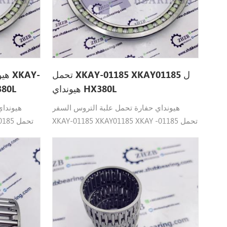
تحمل XKAY-01185 XKAY01185 ل
هيو
هيونداي HX380L
01185 01185
هيونداي حفارة تحمل علبة التروس السفر
هيونداي
XKAY-01185 XKAY01185 XKAY -01185 تحمل
-0185
؛ زاوي هيونداي القطعمناسب : HX380L ،
 R380LC9A،
R360LC7A ، R360LC9 ، R370LC7 ، R380LC9A
0LC9SH،
، R380LC9DM ، R380LC9MH ، R380LC9SH ،
R390LC9