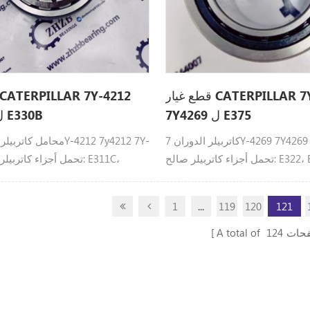
قطع غيار CATERPILLAR 7Y-4269
7Y4269 ل E375
7y4212 ل E330B
كاتربيلر الدوران 7Y-4269 7Y4269 7Y-4269
تحمل أجزاء كاتربيلر صالح: E322، E322B،
15C، E315D L، E318C، E319C،
E325، E330، E365B، E365C، E37
20، E320C، E320D، E320D2،
E385B، E390D.
1
...
119
120
121
21C، E322C، E323D، E324D،
29D، E330B
فحات
124
A total of