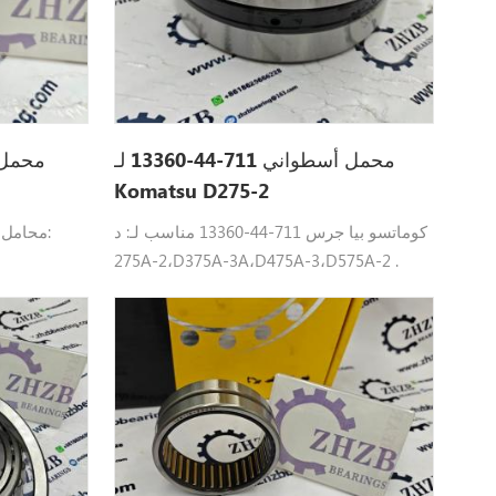
محمل أسطواني 711-44-13360 لـ
Komatsu D275-2
كوماتسو بيا جرس 711-44-13360 مناسب لـ: د
275A-2،D375A-3A،D475A-3،D575A-2 .