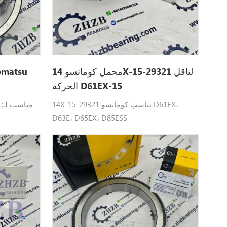
محمل كوماتسو 14X-15-29321 لناقل
الحركة D61EX-15
14X-15-29321 يناسب كوماتسو D61EX،
D63E، D65EX، D85ESS