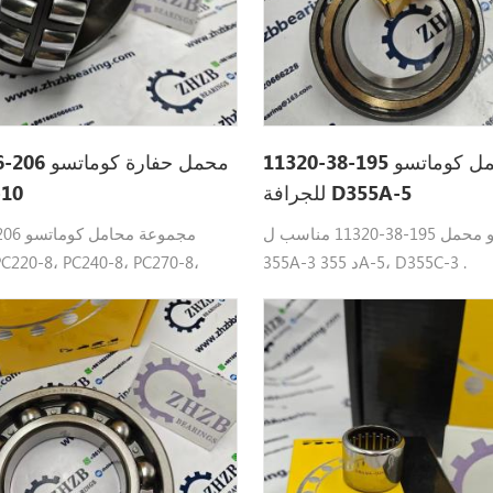
محمل كوماتسو 195-38-11320
للجرافة D355A-5
لـ 
كوماتسو محمل 195-38-11320 مناسب ل :D
355A-3 د 355A-5، D355C-3 .
 PC290-10.