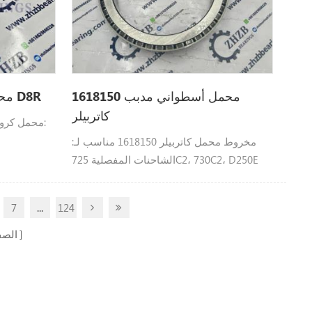
محمل أسطواني مدبب 1618150
محمل كروي 1303373 كاتربيلر D8R
كاتربيلر
مخروط محمل كاتربيلر 1618150 مناسب لـ:
الشاحنات المفصلية 725C2، 730C2، D250E
7
...
124
الص