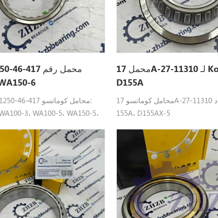
محمل 17A-27-11310 لـ Komatsu
D155A
كوماتسو A150-6
محامل كوماتسو 17A-27-11310 مناسب لـ: د
WA100-3، WA100-5، WA150-5،
155A، D155AX-5