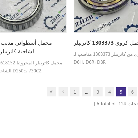
لشاحنة كاتربيلر
محمل كروي من كاتربيلر 1303373 مناسب لـ:
D6H، D6R، D8R
الشاحنة المفصلية D250E، 730C2.
1
...
3
4
5
6
فحات
124
A total of