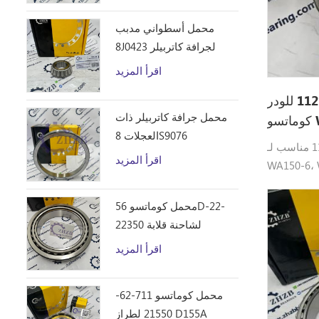
محمل أسطواني مدبب
8J0423 لجرافة كاتربيلر
D10R
اقرأ المزيد
محمل رقم 417-46-11250 للودر
محمل جرافة كاتربيلر ذات
W
العجلات 8S9076
محامل كوماتسو 417-46-11250 مناسب لـ:
اقرأ المزيد
WA150-6، 
WA180-3.
محمل كوماتسو 56D-22-
22350 لشاحنة قلابة
HM250
اقرأ المزيد
محمل كوماتسو 711-62-
21550 لطراز D155A