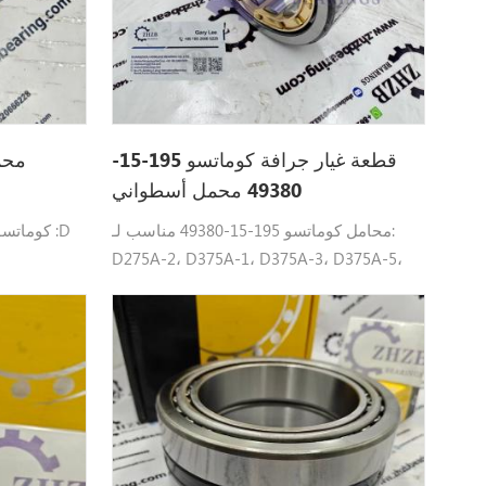
قطعة غيار جرافة كوماتسو 195-15-
49380 محمل أسطواني
محامل كوماتسو 195-15-49380 مناسب لـ:
D275A-2، D375A-1، D375A-3، D375A-5،
D375A-6.