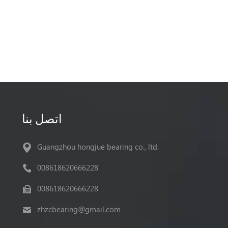
اتصل بنا
Guangzhou hongjue bearing co., ltd.
008618620666228
008618620666228
zhzcbearing@gmail.com