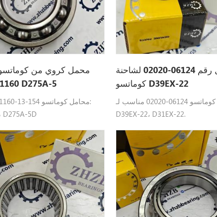
محمل رقم 06124-02020 لشاحنة
كوماتسو D39EX-22
61160 للجرافة D275A-5
محامل كوماتسو 06124-02020 مناسب لـ:
، D275A-5D
D39EX-22، D31EX-22.