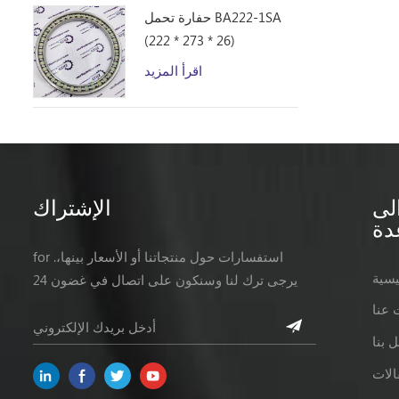
حفارة تحمل BA222-1SA
(222 * 273 * 26)
اقرأ المزيد
لى
الإشتراك
دة
for .استفسارات حول منتجاتنا أو الأسعار بينها،
يسية
يرجى ترك لنا وسنكون على اتصال في غضون 24
ساعات.
 عنا
 بنا
الات