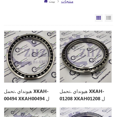
منتجات
بيت
مة
الشبكة
هيونداي .تحمل XKAH-
هيونداي .تحمل XKAH-
01208 XKAH01208 ل
00494 XKAH00494 ل
R250LC7
R110-7