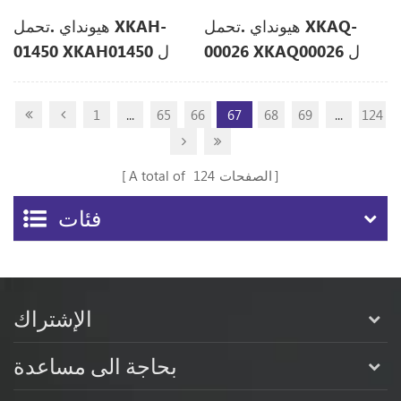
هيونداي .تحمل XKAQ-
هيونداي .تحمل XKAH-
00026 XKAQ00026 ل
01450 XKAH01450 ل
R360LC9
R450LC-7
1
...
65
66
67
68
69
...
124
الصفحات
124
A total of
فئات
الإشتراك
بحاجة الى مساعدة