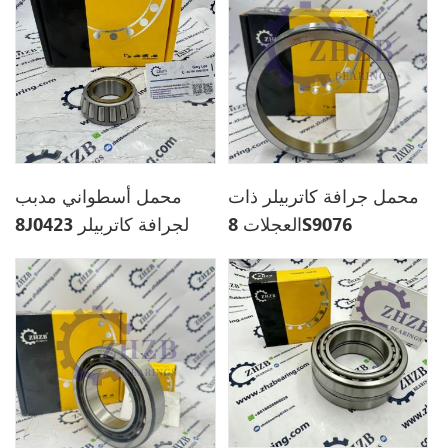
محمل جرافة كاتربيلر ذات
محمل أسطواني مدبب
العجلات 8S9076
8J0423 لجرافة كاتربيلر
D10R