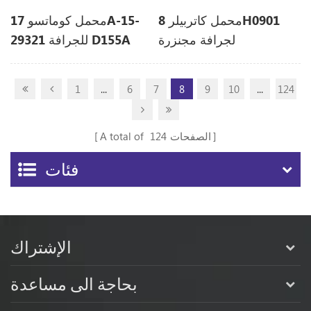
محمل كاتربيلر 8H0901
محمل كوماتسو 17A-15-
لجرافة مجنزرة
29321 للجرافة D155A
1
...
6
7
8
9
10
...
124
الصفحات
124
A total of
فئات
الإشتراك
بحاجة الى مساعدة