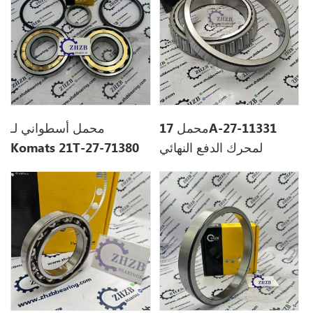
محمل 17A-27-11331
محمل أسطواني لـ
لمحرك الدفع النهائي
Komats 21T-27-71380
لجرافة كوماتسو