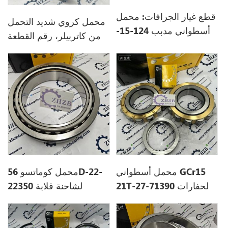
قطع غيار الجرافات: محمل
محمل كروي شديد التحمل
أسطواني مدبب 124-15-
من كاتربيلر، رقم القطعة
51220 لكوماتسو
8M8068
محمل أسطواني GCr15
محمل كوماتسو 56D-22-
21T-27-71390 لحفارات
22350 لشاحنة قلابة
كوماتسو
HM250