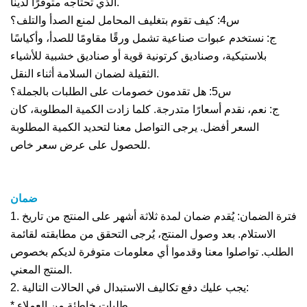
الذي تحتاجه متوفرًا لدينا.
س4: كيف تقوم بتغليف المحامل لمنع الصدأ والتلف؟
ج: نستخدم عبوات صناعية تشمل ورقًا مقاومًا للصدأ، وأكياسًا
بلاستيكية، وصناديق كرتونية قوية أو صناديق خشبية للأشياء
الثقيلة لضمان السلامة أثناء النقل.
س5: هل تقدمون خصومات على الطلبات بالجملة؟
ج: نعم، نقدم أسعارًا متدرجة. كلما زادت الكمية المطلوبة، كان
السعر أفضل. يرجى التواصل معنا لتحديد الكمية المطلوبة
للحصول على عرض سعر خاص.
ضمان
1. فترة الضمان: يُقدم ضمان لمدة ثلاثة أشهر على المنتج من تاريخ
الاستلام. بعد وصول المنتج، يُرجى التحقق من مطابقته لقائمة
الطلب. تواصلوا معنا وقدموا أي معلومات متوفرة لديكم بخصوص
المنتج المعني.
2. يجب عليك دفع تكاليف الاستبدال في الحالات التالية:
* طلبات خاطئة من العملاء.