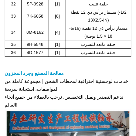
حلقة تثبيت
[1]
5P-9928
32
مسمار برأس ذي 12 نقطة (1/2-
33
7K-6058
[8]
13X2.5-IN)
مسمار برأس ذي 12 نقطة (5/16-
34
8M-8162
[4]
18 × 1.5 بوصة)
حلقة مانعة للتسرب
[1]
9H-5548
35
حلقة مانعة للتسرب
[1]
4D-1577
36
معالجة المصنع وجرد المخزون
خدمات لوجستية احترافية لمحطات الشحن | مجموعة كاملة من
المواصفات، استجابة سريعة
ندعم التصدير ونقبل التخصيص. نرحب بالعملاء من جميع أنحاء
العالم!