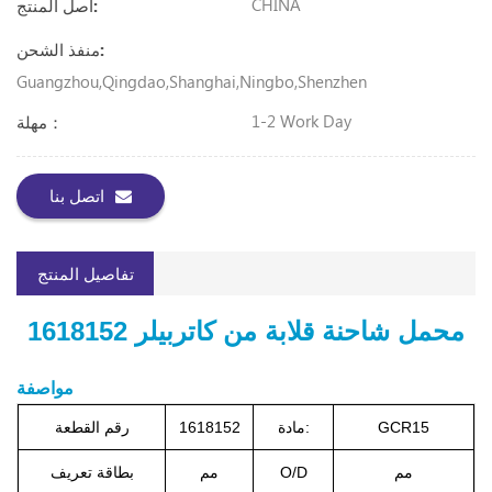
CHINA
أصل المنتج:
منفذ الشحن:
Guangzhou,Qingdao,Shanghai,Ningbo,Shenzhen
1-2 Work Day
مهلة：
اتصل بنا
تفاصيل المنتج
محمل شاحنة قلابة من كاتربيلر 1618152
مواصفة
GCR15
مادة:
1618152
رقم القطعة
مم
O/D
مم
بطاقة تعريف