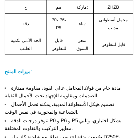
ZHZB
ماركة:
مم
ح
محمل أسطواني
P0، P6،
بناء:
دقة
مدبب
P5
سعر
قابل
الحد الأدنى لكمية
قابل للتفاوض
السوق
للتفاوض
الطلب
ميزات المنتج:
مادة خام من فولاذ المحامل عالي القوة، مقاومة ممتازة
للصدمات ومقاومة للإجهاد تحت الأحمال الثقيلة.
تصميم هيكل الأسطوانة المدببة، يمكنه تحمل الأحمال
الشعاعية والمحورية في نفس الوقت.
تتوفر درجات الدقة P0 و P6 و P5 بشكل اختياري، وتلبي
معايير التركيب والتفاوت المختلفة.
صُممت بدقة لتتناسب تمامًا مع شاحنة كاتربيلر D250E،