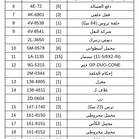
دفع الغسالة
[6]
4E-72
6
قفل حلقي
[3]
4K-6801
7
حلقة تروس (64 سنًا)
[1]
4V-8538
8
شركة النقل
[1]
4V-8541
9
دبوس-زنبرك
[1]
2L-3650
محمل أسطواني
[6]
5M-0578
10
مسمار (5/8-11X2-IN)
[15]
1A-1135
11
ختم GP-DUO-CONE
[1]
9G-5315
12
إحكام الحلقة
[2]
2M-0344
مغزل
[1]
138-4805
13
غلاف كـ
[1]
138-4811
14
زر
[1]
2D-0604
ترس (23 سنًا)
[3]
147-1740
15
محمل مخروطي
[1]
161-8150
16
محمل الكأس
[1]
161-8151
17
محمل مخروطي
[1]
161-8152
18