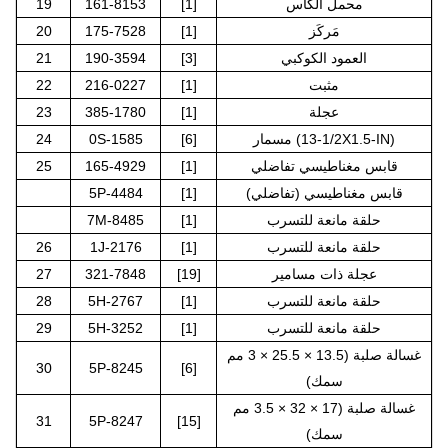
محمل الكأس
[1]
161-8153
19
مَركَز
[1]
175-7528
20
العمود الكوكبي
[3]
190-3594
21
مثبت
[1]
216-0227
22
عجلة
[1]
385-1780
23
مسمار (1/2-13X1.5-IN)
[6]
0S-1585
24
قابس مغناطيسي تفاضلي
[1]
165-4929
25
قابس مغناطيسي (تفاضلي)
[1]
5P-4484
حلقة مانعة للتسرب
[1]
7M-8485
حلقة مانعة للتسرب
[1]
1J-2176
26
عجلة ذات مسامير
[19]
321-7848
27
حلقة مانعة للتسرب
[1]
5H-2767
28
حلقة مانعة للتسرب
[1]
5H-3252
29
غسالة صلبة (13.5 × 25.5 × 3 مم
30
5P-8245
[6]
سمك)
غسالة صلبة (17 × 32 × 3.5 مم
31
5P-8247
[15]
سمك)