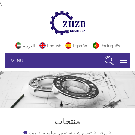
\
Português
Español
English
العربية
منتجات
يرقة
تفريغ شاحنة تحمل سلسلة
بيت