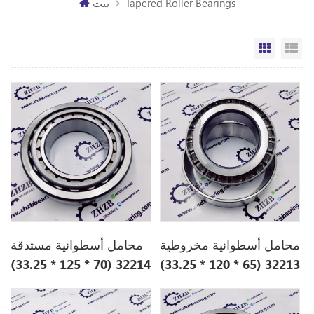
Tapered Roller Bearings
بيت
مة
الشبكة
محامل أسطوانية مخروطية
محامل أسطوانية مستدقة
32214 (70 * 125 * 33.25)
32213 (65 * 120 * 33.25)