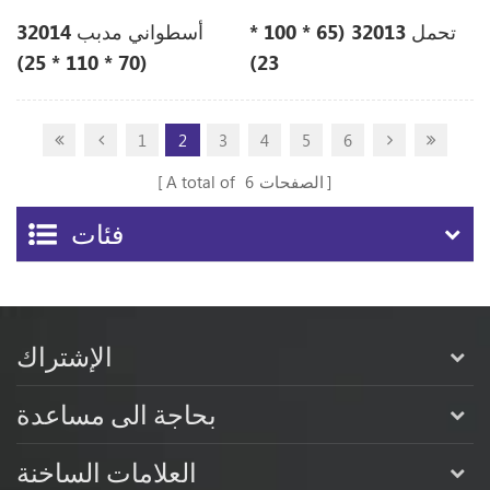
تحمل 32013 (65 * 100 *
أسطواني مدبب 32014
(70 * 110 * 25)
23)
1
2
3
4
5
6
الصفحات
6
A total of
فئات
الإشتراك
بحاجة الى مساعدة
العلامات الساخنة