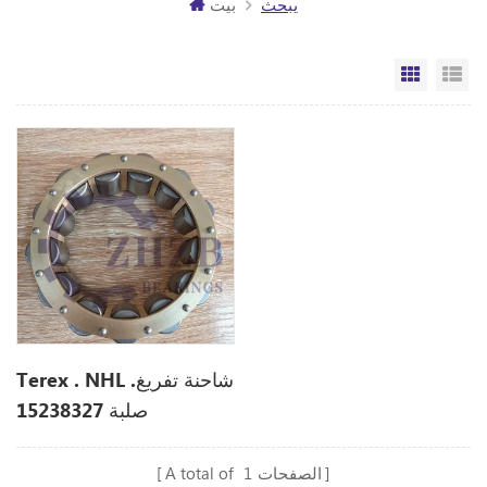
يبحث
بيت
مة
الشبكة
Terex . NHL .شاحنة تفريغ
صلبة 15238327
الصفحات
1
A total of