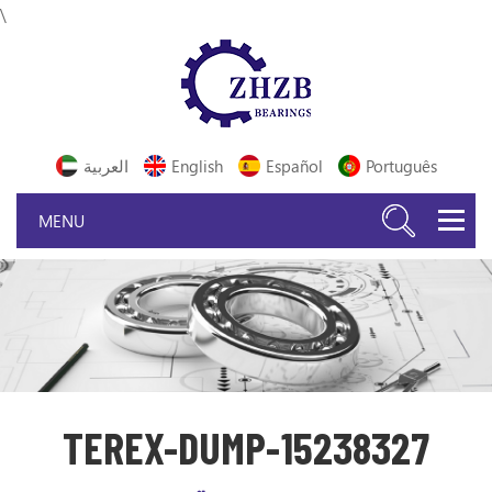
\
Português
Español
English
العربية
TEREX-DUMP-15238327