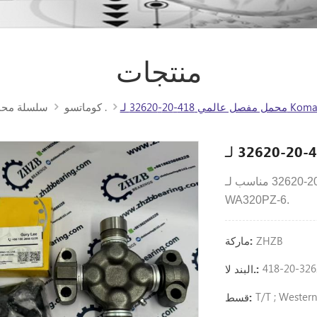
منتجات
Komatsu WA320-6
كوماتسو .
سلسلة مح
418-20-32620 مناسب لـ: WA250-6، WA270،
WA320PZ-6.
ZHZB
ماركة:
418-20-326
البند لا.:
T/T ; Wester
قسط: