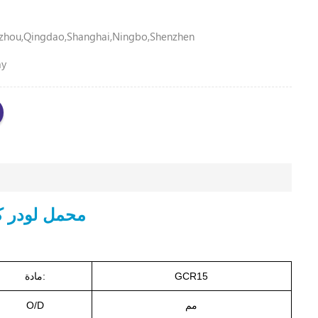
zhou,Qingdao,Shanghai,Ningbo,Shenzhen
ay
محمل لودر كوماتسو 
GCR15
مادة:
مم
O/D