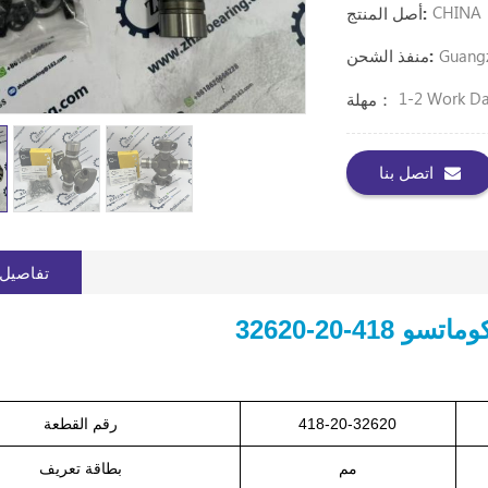
CHINA
أصل المنتج:
Guang
منفذ الشحن:
1-2 Work D
مهلة：
اتصل بنا
تفاصيل 
418-20-32620
418-20-32620
رقم القطعة
مم
بطاقة تعريف