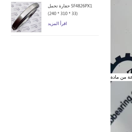
حفارة تحمل SF4826PX1
(240 * 310 * 33)
اقرأ المزيد