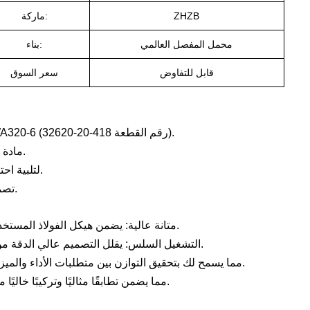
ZHZB
ماركة:
محمل المفصل العالمي
بناء:
قابل للتفاوض
سعر السوق
توافق واسع: يناسب لوادر Komatsu WA250-6 و WA270 و WA320PZ-6 و WA320-6 (رقم القطعة 418-20-32620).
مادة ممتازة: مصنوعة من فولاذ محامل عالي الجودة لمتانة فائقة وقدرة تحمل عالية.
خيارات دقة متعددة: متوفرة بدرجات P0 و P6 و P5 لتلبية احتياجات التطبيقات المتنوعة.
تصميم متخصص: تم تصميمه خصيصاً كمحمل مفصلي عالمي لنقل الطاقة بسلاسة.
متانة عالية: يضمن هيكل الفولاذ المستخدم في المحامل مقاومة ممتازة للتآكل وعمر خدمة طويل في الظروف القاسية.
التشغيل السلس: يقلل التصميم عالي الدقة من الاحتكاك، مما يضمن نقل الطاقة بشكل مستقر ويقلل من الاهتزاز الميكانيكي.
مرونة فعالة من حيث التكلفة: متوفرة في الدرجات P0 و P6 و P5، مما يسمح لك بتحقيق التوازن بين متطلبات الأداء والميزانية بكفاءة.
ملاءمة موثوقة: مصممة بدقة للرافعات من سلسلة Komatsu WA، مما يضمن تطابقًا مثاليًا وتركيبًا خاليًا من المتاعب.