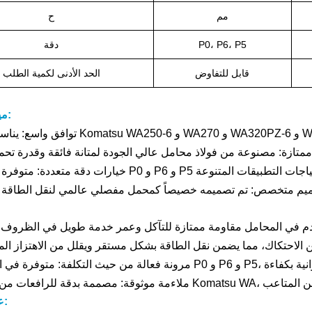
مم
ح
P0، P6، P5
دقة
قابل للتفاوض
الحد الأدنى لكمية الطلب
ميزات المنتج:
عملية الإنتاج: