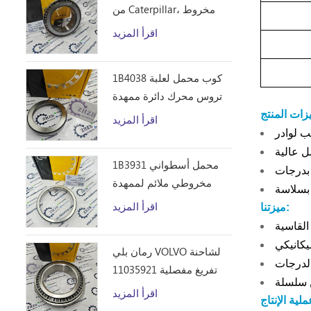
من Caterpillar، مخروط
محمل أسطواني مخروطي
اقرأ المزيد
1B4043 من ZHZB وفولاذ
المحامل
1B4038 كوب محمل لعلبة
تروس محرك دائرة ممهدة
الطرق
اقرأ المزيد
1B3931 محمل أسطواني
مخروطي ملائم لممهدة
الطرق من Caterpillar 12F
اقرأ المزيد
ميزتنا:
14E 120 140B قطع غيار
رمان بلي VOLVO لشاحنة
تفريغ مفصلية 11035921
اقرأ المزيد