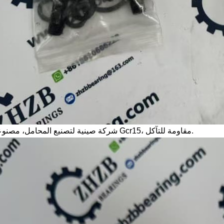
شركة صينية لتصنيع المحامل، مصنوعة من مادة Gcr15، مقاومة للتآكل.