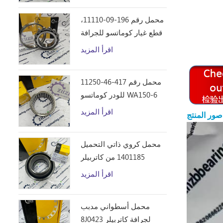
محمل رقم 196-09-11110،
قطع غيار كوماتسو للجرافة
D355C
اقرأ المزيد
محمل رقم 417-46-11250
للودر كوماتسو WA150-6
اقرأ المزيد
صور المنتج
محمل كروي ذاتي التحميل
1401185 من كاتربيلر
اقرأ المزيد
محمل أسطواني مدبب
8J0423 لجرافة كاتربيلر