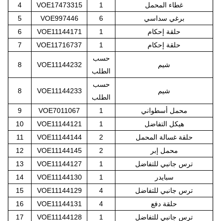
غطاء المحمل
1
VOE17473315
4
برغي سداسي
6
VOE997446
5
حلقة إحكام
1
VOE11144171
6
حلقة إحكام
1
VOE11716737
7
حسب
شيم
VOE11144232
8
الطلب
حسب
شيم
VOE11144233
8
الطلب
محمل أسطواني
1
VOE7011067
9
هيكل التفاضل
1
VOE11144121
10
حلقة غسالة المحمل
2
VOE11144144
11
محمل إبر
2
VOE11144145
12
ترس جانبي للتفاضل
1
VOE11144127
13
سبايدر
1
VOE11144130
14
ترس جانبي للتفاضل
4
VOE11144129
15
حلقة دفع
4
VOE11144131
16
ترس جانبي للتفاضل
1
VOE11144128
17