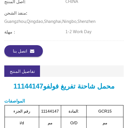
CHINA
أصل المنتج:
منفذ الشحن:
Guangzhou,Qingdao,Shanghai,Ningbo,Shenzhen
1-2 Work Day
مهلة：
اتصل بنا
تفاصيل المنتج
محمل شاحنة تفريغ فولفو
11144147
المواصفات
GCR15
المادة:
11144147
رقم الجزء
مم
O/D
مم
i/d