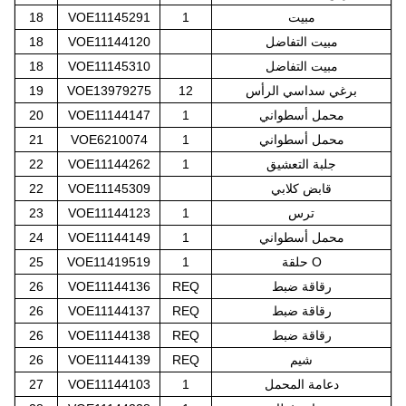
مبيت
1
VOE11145291
18
مبيت التفاضل
VOE11144120
18
مبيت التفاضل
VOE11145310
18
برغي سداسي الرأس
12
VOE13979275
19
محمل أسطواني
1
VOE11144147
20
محمل أسطواني
1
VOE6210074
21
جلبة التعشيق
1
VOE11144262
22
قابض كلابي
VOE11145309
22
ترس
1
VOE11144123
23
محمل أسطواني
1
VOE11144149
24
حلقة O
1
VOE11419519
25
رقاقة ضبط
REQ
VOE11144136
26
رقاقة ضبط
REQ
VOE11144137
26
رقاقة ضبط
REQ
VOE11144138
26
شيم
REQ
VOE11144139
26
دعامة المحمل
1
VOE11144103
27