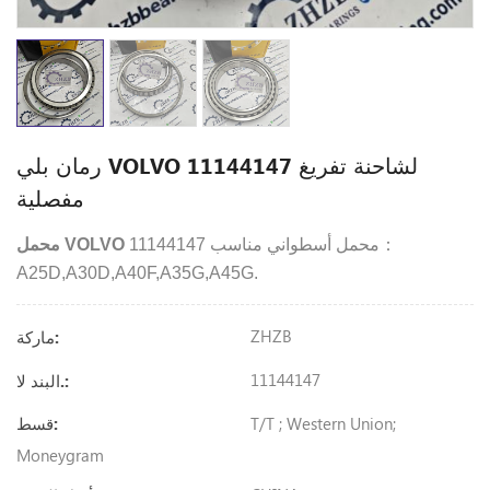
رمان بلي VOLVO 11144147 لشاحنة تفريغ
مفصلية
11144147 محمل أسطواني مناسب：
محمل VOLVO
A25D,A30D,A40F,A35G,A45G.
ZHZB
ماركة:
11144147
البند لا.:
T/T ; Western Union;
قسط:
Moneygram