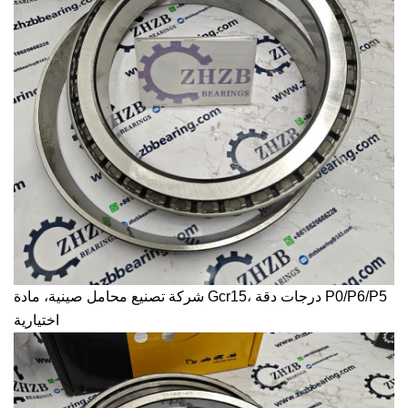
درجات دقة P0/P6/P5
شركة تصنيع محامل صينية، مادة Gcr15،
اختيارية