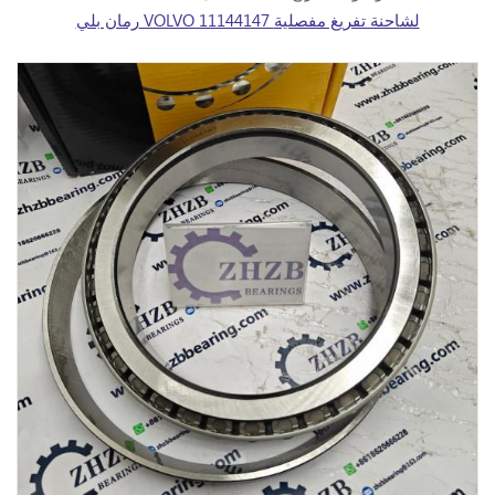
رمان بلي VOLVO 11144147 لشاحنة تفريغ مفصلية