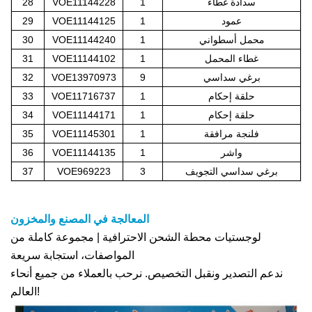
سدادة غطاء
1
VOE11144228
28
عمود
1
VOE11144125
29
محمل أسطواني
1
VOE11144240
30
غطاء المحمل
1
VOE11144102
31
برغي سداسي
9
VOE13970973
32
حلقة إحكام
1
VOE11716737
33
حلقة إحكام
1
VOE11144171
34
فلنجة مرافقة
1
VOE11145301
35
واشر
1
VOE11144135
36
برغي سداسي التجويف
3
VOE969223
37
المعالجة في المصنع والمخزون
لوجستيات محطة الشحن الاحترافية | مجموعة كاملة من
المواصفات، استجابة سريعة
ندعم التصدير ونقبل التخصيص. نرحب بالعملاء من جميع أنحاء
العالم!