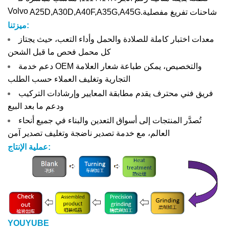
Volvo
شاحنات تفريغ مفصلية
.
A35G,A45G
,
A25D,A30D,A40F
ميزتنا:
معدات اختبار كاملة للصلادة والحمل وأداء التعب، حيث يجتاز
كل محمل فحص ما قبل الشحن
دعم خدمة OEM والتخصيص، يمكن طباعة شعار العلامة
التجارية وتغليف العملاء حسب الطلب
فريق فني محترف يقدم مطابقة المعايير وإرشادات التركيب
ودعم ما بعد البيع
تُصدَّر المنتجات إلى أسواق التعدين والبناء في جميع أنحاء
العالم، مع خدمة تصدير ناضجة وتغليف تصدير آمن
عملية الإنتاج:
YOUYUBE