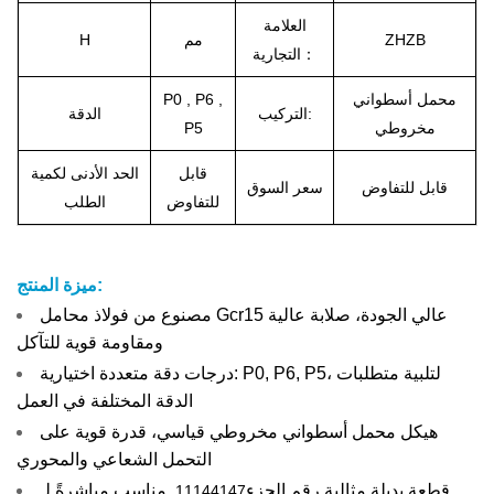
العلامة
ZHZB
مم
H
التجارية：
محمل أسطواني
P0 , P6 ,
التركيب:
الدقة
مخروطي
P5
قابل
الحد الأدنى لكمية
قابل للتفاوض
سعر السوق
للتفاوض
الطلب
ميزة المنتج:
مصنوع من فولاذ محامل Gcr15 عالي الجودة، صلابة عالية
ومقاومة قوية للتآكل
درجات دقة متعددة اختيارية: P0, P6, P5، لتلبية متطلبات
الدقة المختلفة في العمل
هيكل محمل أسطواني مخروطي قياسي، قدرة قوية على
التحمل الشعاعي والمحوري
قطعة بديلة مثالية رقم الجزء
, مناسب مباشرةً لـ
11144147