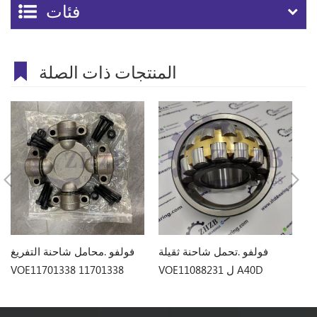
فئات
المنتجات ذات الصلة
شاحنة
فولفو .تحمل شاحنة ثقيلة
فولفو .محامل شاحنة التفريغ
VOE11088231 ل A40D
VOE11701338 11701338