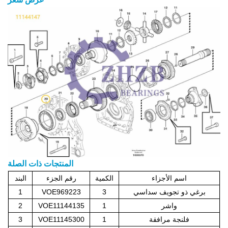
المنتجات ذات الصلة
اسم الأجزاء
الكمية
رقم الجزء
البند
برغي ذو تجويف سداسي
3
VOE969223
1
واشر
1
VOE11144135
2
فلنجة مرافقة
1
VOE11145300
3