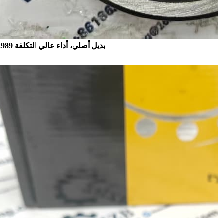
VOE14622989 بديل أصلي، أداء عالي التكلفة