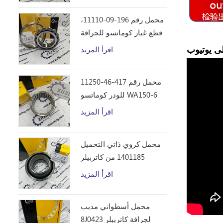
محمل رقم 196-09-11110،
قطع غيار كوماتسو للجرافة
D355C
لى يوتيوب
اقرأ المزيد
محمل رقم 417-46-11250
للودر كوماتسو WA150-6
اقرأ المزيد
محمل كروي ذاتي التحميل
1401185 من كاتربيلر
اقرأ المزيد
محمل أسطواني مدبب
8J0423 لجرافة كاتربيلر