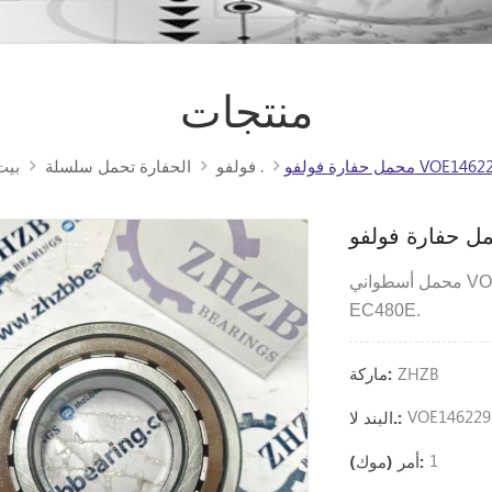
منتجات
رة فولفو VOE14622989
فولفو .
الحفارة تحمل سلسلة
بيت
EC480E.
ZHZB
ماركة:
VOE146229
البند لا.:
1
أمر (موك):