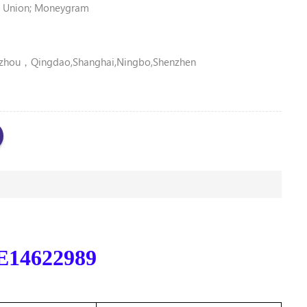
n Union; Moneygram
zhou，Qingdao,Shanghai,Ningbo,shenzhen
14622989