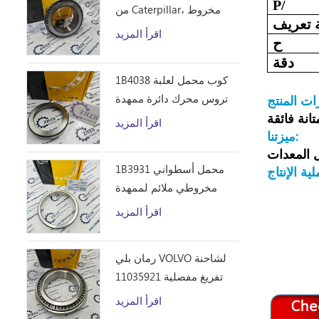
P/
من Caterpillar، مخروط
 تعريف
محمل أسطواني مخروطي
اقرأ المزيد
ح
1B4043 من ZHZB وفولاذ
دقة
المحامل
1B4038 كوب محمل لعلبة
تروس محرك دائرة ممهدة
الطرق
اقرأ المزيد
ميزتنا:
 المعدات
1B3931 محمل أسطواني
ية الإنتاج
مخروطي ملائم لممهدة
الطرق من Caterpillar 12F
اقرأ المزيد
14E 120 140B قطع غيار
رمان بلي VOLVO لشاحنة
تفريغ مفصلية 11035921
اقرأ المزيد