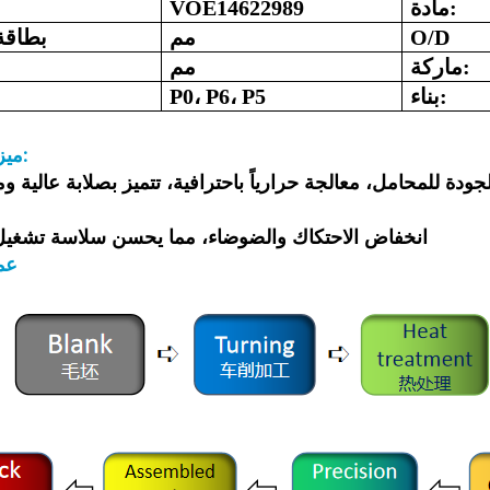
مادة:
VOE14622989
O/D
مم
بطاقة
ماركة:
مم
بناء:
P0، P6، P5
ميزات المنتج:
انخفاض الاحتكاك والضوضاء، مما يحسن سلاسة تشغيل
عمل