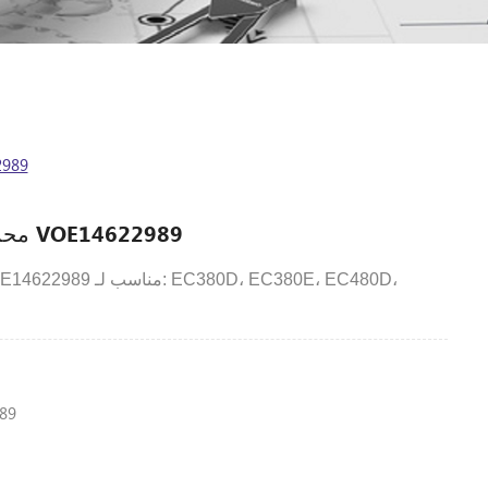
محمل حفا
محمل حفارة فولفو VOE14622989
EC380E، EC480D،
EC380D،
محمل أسطواني VOE14622989 مناسب لـ:
89