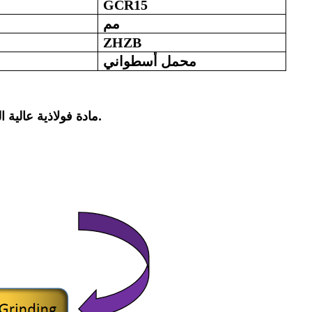
GCR15
مم
ZHZB
محمل أسطواني
مادة فولاذية عالية الجودة للمحامل، معالجة حرارياً باحترافية، تتميز بصلابة عالية ومتانة فائقة.