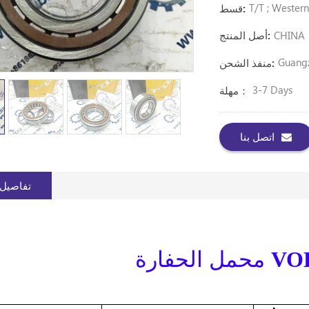
T/T ; Wester
قسط:
CHINA
أصل المنتج:
Guang
منفذ الشحن:
3-7 Days
مهلة：
اتصل بنا
تفاصيل 
محمل الحفارة
VOE