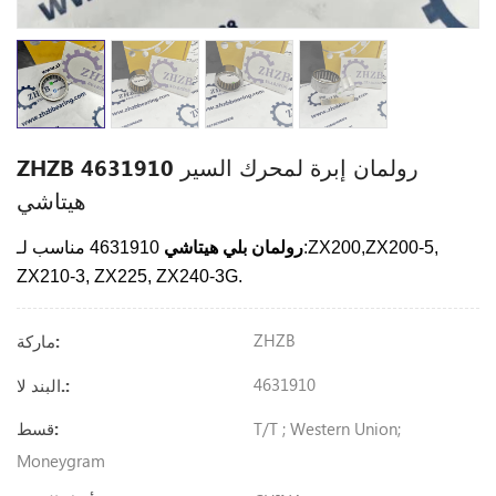
ZHZB 4631910 رولمان إبرة لمحرك السير
هيتاشي
رولمان بلي هيتاشي
4631910 مناسب لـ:ZX200,ZX200-5,
ZX210-3, ZX225, ZX240-3G.
ZHZB
ماركة:
4631910
البند لا.:
T/T ; Western Union;
قسط:
Moneygram