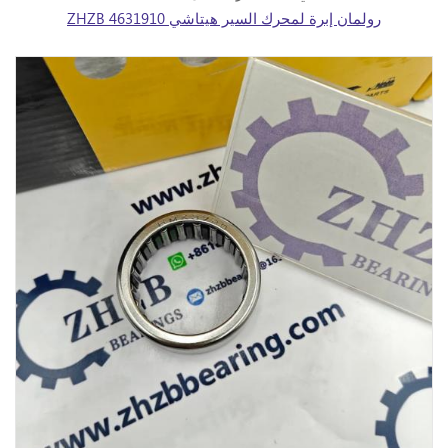
ZHZB 4631910 رولمان إبرة لمحرك السير هيتاشي