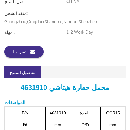
CHINA
أصل المنتج:
منفذ الشحن:
Guangzhou,Qingdao,Shanghai,Ningbo,Shenzhen
1-2 Work Day
مهلة：
اتصل بنا
تفاصيل المنتج
محمل حفارة هيتاشي 4631910
المواصفات
GCR15
المادة:
4631910
P/N
i/d
mm
O/D
mm