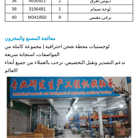
دبوس;طرق
2
4630921
36
لوحة;صمام
1
3106481
38
برغي;مقبس
9
M341850
40
معالجة المصنع والمخزون
لوجستيات محطة شحن احترافية | مجموعة كاملة من
المواصفات، استجابة سريعة
ندعم التصدير ونقبل التخصيص. نرحب بالعملاء من جميع أنحاء
العالم!