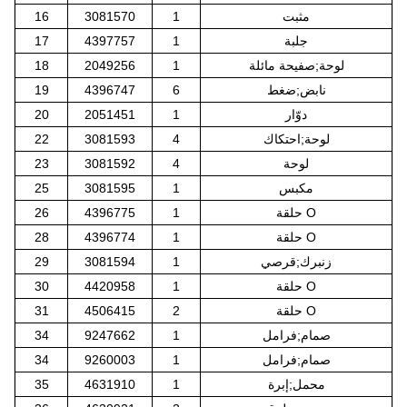
مثبت
1
3081570
16
جلبة
1
4397757
17
لوحة;صفيحة مائلة
1
2049256
18
نابض;ضغط
6
4396747
19
دوّار
1
2051451
20
لوحة;احتكاك
4
3081593
22
لوحة
4
3081592
23
مكبس
1
3081595
25
حلقة O
1
4396775
26
حلقة O
1
4396774
28
زنبرك;قرصي
1
3081594
29
حلقة O
1
4420958
30
حلقة O
2
4506415
31
صمام;فرامل
1
9247662
34
صمام;فرامل
1
9260003
34
محمل;إبرة
1
4631910
35