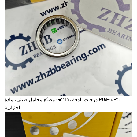
درجات الدقة P0/P6/P5
مصنّع محامل صيني، مادة Gcr15،
اختيارية