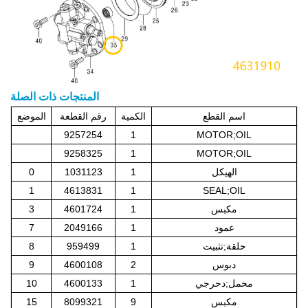
المنتجات ذات الصلة
اسم القطع
الكمية
رقم القطعة
الموضع
9257254
1
MOTOR;OIL
9258325
1
MOTOR;OIL
الهيكل
1
1031123
0
1
4613831
1
SEAL;OIL
مكبس
1
4601724
3
عمود
1
2049166
7
حلقة;تثبيت
1
959499
8
دبوس
2
4600108
9
محمل;دحرجي
1
4600133
10
مكبس
9
8099321
15