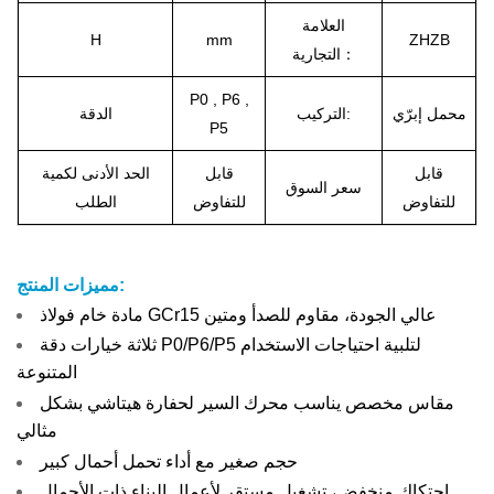
العلامة
H
mm
ZHZB
التجارية：
P0 , P6 ,
محمل إبرّي
التركيب:
الدقة
P5
قابل
قابل
الحد الأدنى لكمية
سعر السوق
للتفاوض
للتفاوض
الطلب
مميزات المنتج:
مادة خام فولاذ GCr15 عالي الجودة، مقاوم للصدأ ومتين
ثلاثة خيارات دقة P0/P6/P5 لتلبية احتياجات الاستخدام
المتنوعة
مقاس مخصص يناسب محرك السير لحفارة هيتاشي بشكل
مثالي
حجم صغير مع أداء تحمل أحمال كبير
احتكاك منخفض، تشغيل مستقر لأعمال البناء ذات الأحمال