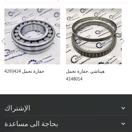
اص
هيتاشي .حفارة تحمل
حفارة تحمل 4293424
4148014
الإشتراك
بحاجة الى مساعدة