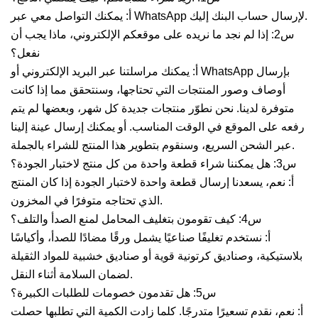
أ: يمكنك التواصل معي عبر WhatsApp لإرسال حساب البنك إليك.
س2: إذا لم نجد ما نريده على موقعكم الإلكتروني، ماذا يجب أن
نفعل؟
أ: يمكنك مراسلتنا عبر البريد الإلكتروني أو WhatsApp بإرسال
أوصاف وصور المنتجات التي تحتاجها، وسنتحقق مما إذا كانت
متوفرة لدينا. نحن نطوّر منتجات جديدة كل شهر، وبعضها لم يتم
رفعه على الموقع في الوقت المناسب. أو يمكنك إرسال عينة إلينا
عبر الشحن السريع، وسنقوم بتطوير هذا المنتج للشراء بالجملة.
س3: هل يمكننا شراء قطعة واحدة من كل منتج لاختبار الجودة؟
أ: نعم، يسعدنا إرسال قطعة واحدة لاختبار الجودة إذا كان المنتج
الذي تحتاجه متوفرًا في المخزون.
س4: كيف تقومون بتغليف المحامل لمنع الصدأ والتلف؟
أ: نستخدم تغليفًا صناعيًا يشمل ورقًا مضادًا للصدأ، وأكياسًا
بلاستيكية، وصناديق كرتونية قوية أو صناديق خشبية للمواد الثقيلة
لضمان السلامة أثناء النقل.
س5: هل تقدمون خصومات للطلبات الكبيرة؟
أ: نعم، نقدم تسعيرًا متدرجًا. كلما زادت الكمية التي تطلبها حصلت