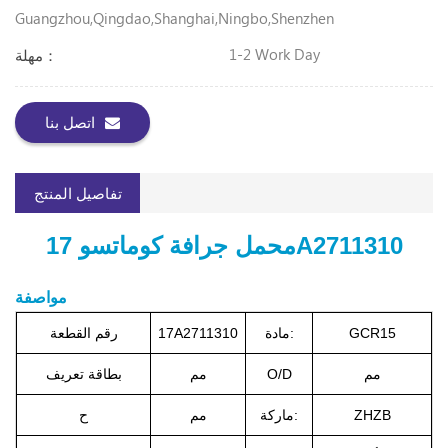
Guangzhou,Qingdao,Shanghai,Ningbo,Shenzhen
1-2 Work Day
مهلة：
اتصل بنا
تفاصيل المنتج
محمل جرافة كوماتسو 17A2711310
مواصفة
GCR15
مادة:
17A2711310
رقم القطعة
مم
O/D
مم
بطاقة تعريف
ZHZB
ماركة:
مم
ح