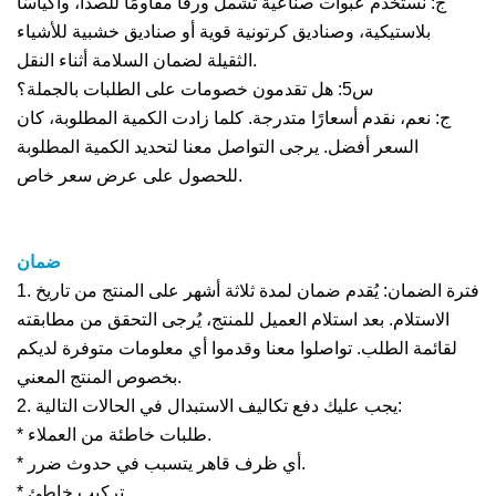
ج: نستخدم عبوات صناعية تشمل ورقًا مقاومًا للصدأ، وأكياسًا
بلاستيكية، وصناديق كرتونية قوية أو صناديق خشبية للأشياء
الثقيلة لضمان السلامة أثناء النقل.
س5: هل تقدمون خصومات على الطلبات بالجملة؟
ج: نعم، نقدم أسعارًا متدرجة. كلما زادت الكمية المطلوبة، كان
السعر أفضل. يرجى التواصل معنا لتحديد الكمية المطلوبة
للحصول على عرض سعر خاص.
ضمان
1. فترة الضمان: يُقدم ضمان لمدة ثلاثة أشهر على المنتج من تاريخ
الاستلام. بعد استلام العميل للمنتج، يُرجى التحقق من مطابقته
لقائمة الطلب. تواصلوا معنا وقدموا أي معلومات متوفرة لديكم
بخصوص المنتج المعني.
2. يجب عليك دفع تكاليف الاستبدال في الحالات التالية:
* طلبات خاطئة من العملاء.
* أي ظرف قاهر يتسبب في حدوث ضرر.
* تركيب خاطئ.