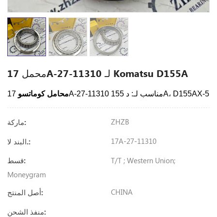
محمل 17A-27-11310 لـ Komatsu D155A
155A، D155AX-5
مناسب لـ: د
17A-27-11310
محامل كوماتسو
ZHZB
ماركة:
17A-27-11310
البند لا.:
T/T ; Western Union;
قسط:
Moneygram
CHINA
أصل المنتج:
منفذ الشحن: