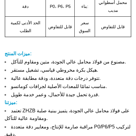
محمل أسطواني
بناء:
P0، P6، P5
دقة
مدبب
سعر
الحد الأدنى لكمية
قابل للتفاوض
قابل للتفاوض
السوق
الطلب
ميزات المنتج:
مصنوع من فولاذ محامل عالي الجودة، متين ومقاوم للتآكل.
هيكل بكرة مخروطي قياسي، تشغيل مستقر.
تتوفر درجات دقة متعددة، ودقة مطابقة عالية.
مناسب تمامًا للمعدات الأصلية لجرافات كوماتسو.
قدرة تحمل جيدة للأحمال، وعمر خدمة طويل.
ميزتنا:
تعتمد ZHZB على فولاذ محامل عالي الجودة، يتميز ببنية صلبة
ومقاومة عالية للتآكل.
مراقبة صارمة للإنتاج، ومعايير دقة متعددة P0/P6/P5 لتركيب
دقيق.