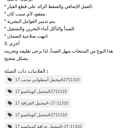
* العمل الإضافي والضغط الزائد على قطع الغيار.
* مفقود لأي سبب كان.
* يتم تدمير العوامل البشرية.
* الصدأ والتآكل أثناء التخزين والتشغيل.
* انتهت صلاحية الضمان.
3. أخرى
هذا النوع من المنتجات سهل الصدأ، لذا يرجى تغليفه وتخزينه
بشكل صحيح.
العلامات ذات الصلة :
محمل أسطواني مدبب 17A2711310
محمل كوماتسو 17A2711310
محمل الجرافة 17A-27-11310
محمل كوماتسو 17A2711310
محمل جرافة كوماتسو 17A-27-11310