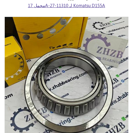
محمل 17A-27-11310 لـ Komatsu D155A