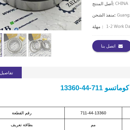
CHINA
أصل المنتج:
Guang
منفذ الشحن:
1-2 Work D
مهلة：
اتصل بنا
تفاصيل 
 711-44-13360
711-44-13360
رقم القطعة
مم
بطاقة تعريف