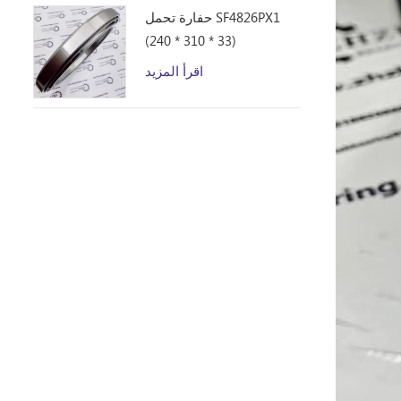
حفارة تحمل SF4826PX1
(240 * 310 * 33)
اقرأ المزيد