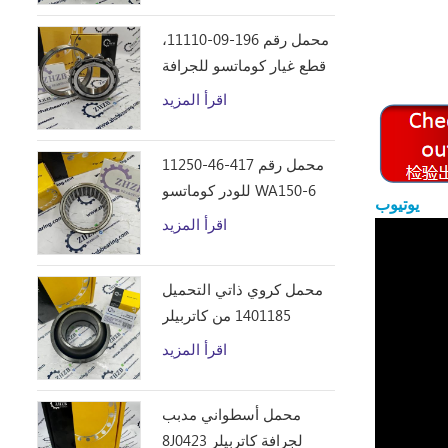
محمل رقم 196-09-11110،
قطع غيار كوماتسو للجرافة
D355C
اقرأ المزيد
محمل رقم 417-46-11250
للودر كوماتسو WA150-6
يوتيوب
اقرأ المزيد
محمل كروي ذاتي التحميل
1401185 من كاتربيلر
اقرأ المزيد
محمل أسطواني مدبب
8J0423 لجرافة كاتربيلر