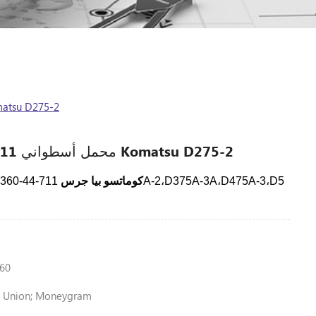
محمل أسطواني 711-44-13360 لـ 5-2
محمل أسطواني 711-44-13360 لـ Komatsu D275-2
كوماتسو بيا
جرس
711-44-13360
60
n Union; Moneygram