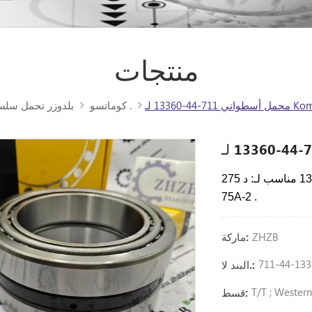
منتجات
Komatsu D27
كوماتسو .
بلدوزر تحمل سلس
مناسب لـ: د
275A-2،D375A-3A،D475A-3،D5
75A-2
.
ZHZB
ماركة:
711-44-133
البند لا.:
T/T ; Wester
قسط: