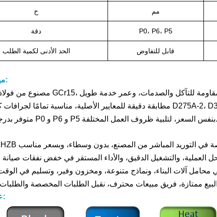
مم
ح
P0، P6، P5
دقة
قابل للتفاوض
الحد الأدنى لكمية الطلب
ميزات المنتج:
D275A-2، D375A-3A، D475A-3، D.
جات دقة P0 و P6 و P5 بنفس السعر، لتلبية ظروف العمل المختلفة.
عملية الإنتاج: