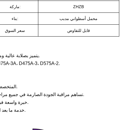
ZHZB
ماركة:
محمل أسطواني مدبب
بناء:
قابل للتفاوض
سعر السوق
مصنوع من فولاذ محامل GCr15، يتميز بصلابة عالية ومقاومة للتآكل والصدمات، وعمر خدمة طويل.
مطابقة دقيقة للمعايير الأصلية، مناسبة تمامًا لجرافات كوماتسو 575A-2
متوفر بدر
شركة ZHZB المتخصصة في التوريد المباشر من المصنع، بدون وسطاء، وبسعر مناسب.
تساهم مراقبة الجودة الصارمة في جميع مراحل العملية، والتشغيل الدقيق، والأداء المستقر في خفض نفقات صيانة المعدات.
خبرة واسعة في محامل آلات البناء، ونماذج متنوعة، ومخزون وفير، وتسليم في الوقت المحدد.
خدمة ما بعد البيع ممتازة، فريق مبيعات محترف، نقبل الطلبات المخصصة والطلبات بالجملة.