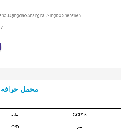
zhou,Qingdao,Shanghai,Ningbo,Shenzhen
ay
محمل جرافة كوماتسو
GCR15
مادة:
مم
O/D