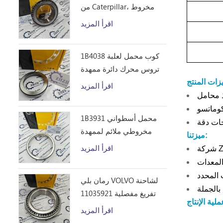
من Caterpillar، مخروط
محمل أسطواني مخروطي
اقرأ المزيد
1B4043 من ZHZB وفولاذ
المحامل
1B4038 كوب محمل لعلبة
تروس محرك دائرة ممهدة
الطرق
اقرأ المزيد
1B3931 محمل أسطواني
مخروطي ملائم لممهدة
ميزتنا:
الطرق من Caterpillar 12F
اقرأ المزيد
14E 120 140B قطع غيار
رمان بلي VOLVO لشاحنة
تفريغ مفصلية 11035921
اقرأ المزيد