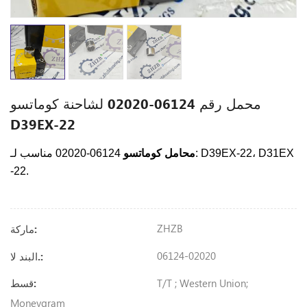
محمل رقم 06124-02020 لشاحنة كوماتسو
D39EX-22
D39EX-22، D31EX
06124-02020 مناسب لـ:
محامل كوماتسو
-22.
ZHZB
ماركة:
06124-02020
البند لا.:
T/T ; Western Union;
قسط:
Moneygram