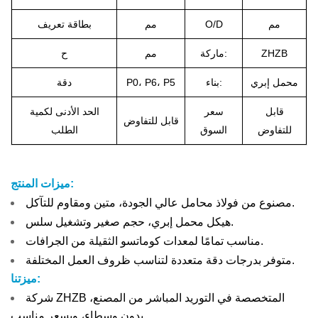
مم
O/D
مم
بطاقة تعريف
ZHZB
ماركة:
مم
ح
محمل إبري
بناء:
P0، P6، P5
دقة
قابل
سعر
الحد الأدنى لكمية
قابل للتفاوض
للتفاوض
السوق
الطلب
ميزات المنتج:
مصنوع من فولاذ محامل عالي الجودة، متين ومقاوم للتآكل.
هيكل محمل إبري، حجم صغير وتشغيل سلس.
مناسب تمامًا لمعدات كوماتسو الثقيلة من الجرافات.
متوفر بدرجات دقة متعددة لتناسب ظروف العمل المختلفة.
ميزتنا:
شركة ZHZB المتخصصة في التوريد المباشر من المصنع،
بدون وسطاء، وبسعر مناسب.