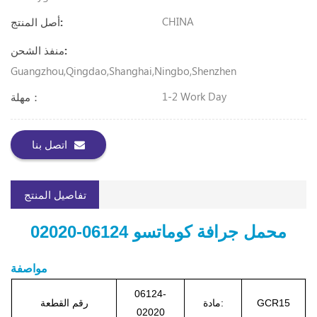
CHINA
أصل المنتج:
منفذ الشحن:
Guangzhou,Qingdao,Shanghai,Ningbo,Shenzhen
1-2 Work Day
مهلة：
اتصل بنا
تفاصيل المنتج
محمل جرافة كوماتسو 06124-02020
مواصفة
06124-
GCR15
مادة:
رقم القطعة
02020