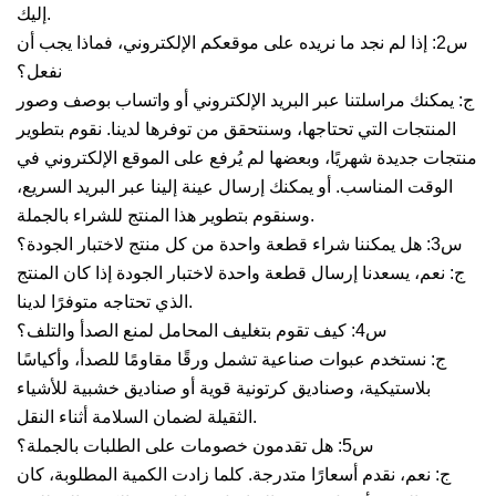
إليك.
س2: إذا لم نجد ما نريده على موقعكم الإلكتروني، فماذا يجب أن
نفعل؟
ج: يمكنك مراسلتنا عبر البريد الإلكتروني أو واتساب بوصف وصور
المنتجات التي تحتاجها، وسنتحقق من توفرها لدينا. نقوم بتطوير
منتجات جديدة شهريًا، وبعضها لم يُرفع على الموقع الإلكتروني في
الوقت المناسب. أو يمكنك إرسال عينة إلينا عبر البريد السريع،
وسنقوم بتطوير هذا المنتج للشراء بالجملة.
س3: هل يمكننا شراء قطعة واحدة من كل منتج لاختبار الجودة؟
ج: نعم، يسعدنا إرسال قطعة واحدة لاختبار الجودة إذا كان المنتج
الذي تحتاجه متوفرًا لدينا.
س4: كيف تقوم بتغليف المحامل لمنع الصدأ والتلف؟
ج: نستخدم عبوات صناعية تشمل ورقًا مقاومًا للصدأ، وأكياسًا
بلاستيكية، وصناديق كرتونية قوية أو صناديق خشبية للأشياء
الثقيلة لضمان السلامة أثناء النقل.
س5: هل تقدمون خصومات على الطلبات بالجملة؟
ج: نعم، نقدم أسعارًا متدرجة. كلما زادت الكمية المطلوبة، كان