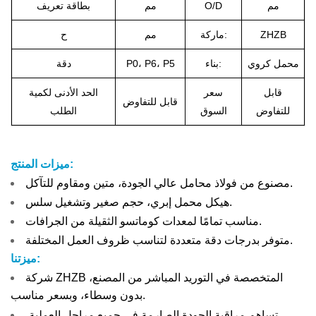
مم
O/D
مم
بطاقة تعريف
ZHZB
ماركة:
مم
ح
محمل كروي
بناء:
P0، P6، P5
دقة
قابل
سعر
الحد الأدنى لكمية
قابل للتفاوض
للتفاوض
السوق
الطلب
ميزات المنتج:
مصنوع من فولاذ محامل عالي الجودة، متين ومقاوم للتآكل.
هيكل محمل إبري، حجم صغير وتشغيل سلس.
مناسب تمامًا لمعدات كوماتسو الثقيلة من الجرافات.
متوفر بدرجات دقة متعددة لتناسب ظروف العمل المختلفة.
ميزتنا:
شركة ZHZB المتخصصة في التوريد المباشر من المصنع،
بدون وسطاء، وبسعر مناسب.
تساهم مراقبة الجودة الصارمة في جميع مراحل العملية،