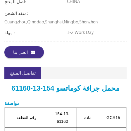
CHINA
أصل المنتج:
منفذ الشحن:
Guangzhou,Qingdao,Shanghai,Ningbo,Shenzhen
1-2 Work Day
مهلة：
اتصل بنا
تفاصيل المنتج
محمل جرافة كوماتسو 154-13-61160
مواصفة
154-13-
GCR15
مادة:
رقم القطعة
61160