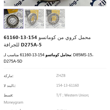
محمل كروي من كوماتسو 154-13-61160
للجرافة D275A-5
محامل كوماتسو
154-13-61160 مناسب لـ: D85MS-15،
D275A-5D
ZHZB
ماركة:
154-13-61160
البند لا.:
T/T ; Western Union;
قسط:
Moneygram