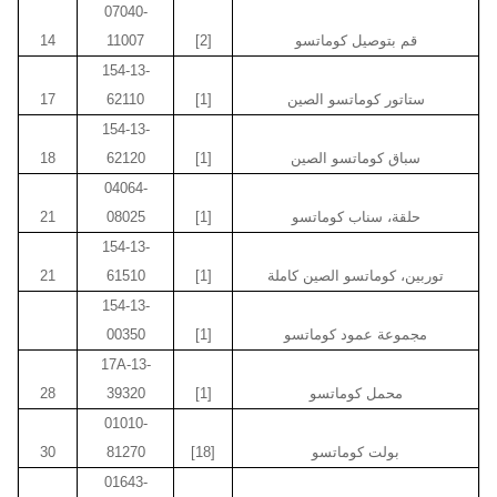
07040-
قم بتوصيل كوماتسو
[2]
11007
14
154-13-
ستاتور كوماتسو الصين
[1]
62110
17
154-13-
سباق كوماتسو الصين
[1]
62120
18
04064-
حلقة، سناب كوماتسو
[1]
08025
21
154-13-
توربين، كوماتسو الصين كاملة
[1]
61510
21
154-13-
مجموعة عمود كوماتسو
[1]
00350
17A-13-
محمل كوماتسو
[1]
39320
28
01010-
بولت كوماتسو
[18]
81270
30
01643-