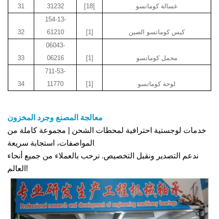
غسالة كوماتسو
[18]
31232
31
154-13-
كيس كوماتسو الصين
[1]
61210
32
06043-
محمل كوماتسو
[1]
06216
33
711-53-
لوحة كوماتسو
[1]
11770
34
معالجة المصنع وجرد المخزون
خدمات لوجستية احترافية لمحطات الشحن | مجموعة كاملة من
المواصفات، استجابة سريعة
ندعم التصدير ونقبل التخصيص. نرحب بالعملاء من جميع أنحاء
العالم!