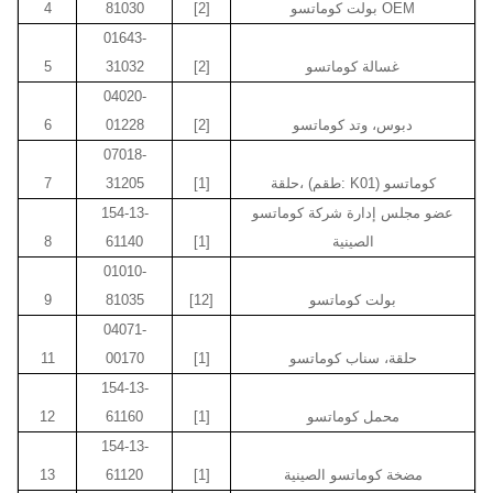
بولت كوماتسو OEM
[2]
81030
4
01643-
غسالة كوماتسو
[2]
31032
5
04020-
دبوس، وتد كوماتسو
[2]
01228
6
07018-
حلقة، (طقم: K01) كوماتسو
[1]
31205
7
عضو مجلس إدارة شركة كوماتسو
154-13-
الصينية
[1]
61140
8
01010-
بولت كوماتسو
[12]
81035
9
04071-
حلقة، سناب كوماتسو
[1]
00170
11
154-13-
محمل كوماتسو
[1]
61160
12
154-13-
مضخة كوماتسو الصينية
[1]
61120
13