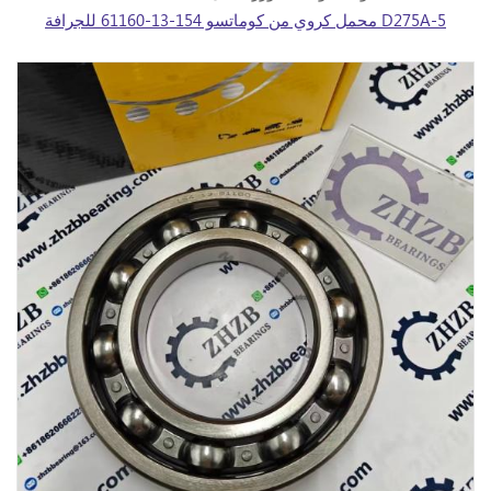
محمل كروي من كوماتسو 154-13-61160 للجرافة D275A-5