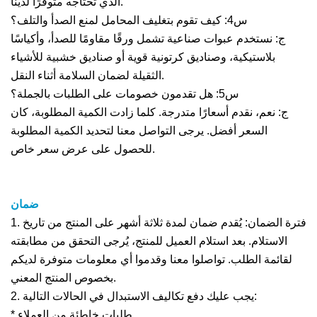
الذي تحتاجه متوفرًا لدينا.
س4: كيف تقوم بتغليف المحامل لمنع الصدأ والتلف؟
ج: نستخدم عبوات صناعية تشمل ورقًا مقاومًا للصدأ، وأكياسًا
بلاستيكية، وصناديق كرتونية قوية أو صناديق خشبية للأشياء
الثقيلة لضمان السلامة أثناء النقل.
س5: هل تقدمون خصومات على الطلبات بالجملة؟
ج: نعم، نقدم أسعارًا متدرجة. كلما زادت الكمية المطلوبة، كان
السعر أفضل. يرجى التواصل معنا لتحديد الكمية المطلوبة
للحصول على عرض سعر خاص.
ضمان
1. فترة الضمان: يُقدم ضمان لمدة ثلاثة أشهر على المنتج من تاريخ
الاستلام. بعد استلام العميل للمنتج، يُرجى التحقق من مطابقته
لقائمة الطلب. تواصلوا معنا وقدموا أي معلومات متوفرة لديكم
بخصوص المنتج المعني.
2. يجب عليك دفع تكاليف الاستبدال في الحالات التالية:
* طلبات خاطئة من العملاء.