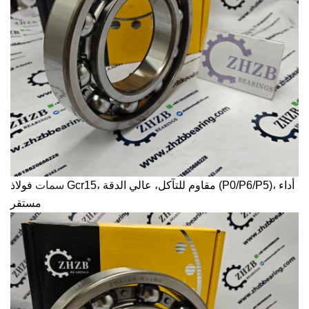
سمات
فولاذ Gcr15، مقاوم للتآكل، عالي الدقة (P0/P6/P5)، أداء
مستقر