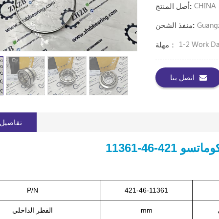
CHINA
أصل المنتج:
Guang
منفذ الشحن:
1-2 Work D
مهلة：
اتصل بنا
تفاصيل 
421-46-11361
P/N
421-46-11361
mm
القطر الداخلي