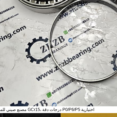
درجات دقة P0/P6/P5 اختيارية
مصنع صيني للمحامل، مادة GCr15،