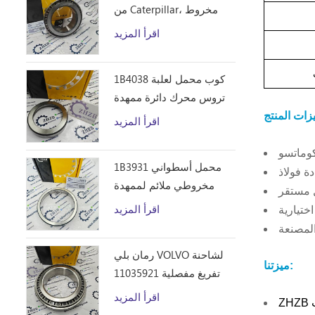
من Caterpillar، مخروط
محمل أسطواني مخروطي
اقرأ المزيد
1B4043 من ZHZB وفولاذ
المحامل
1B4038 كوب محمل لعلبة
تروس محرك دائرة ممهدة
الطرق
اقرأ المزيد
1B3931 محمل أسطواني
مخروطي ملائم لممهدة
 مستقر
الطرق من Caterpillar 12F
اقرأ المزيد
14E 120 140B قطع غيار
رمان بلي VOLVO لشاحنة
ميزتنا:
تفريغ مفصلية 11035921
اقرأ المزيد