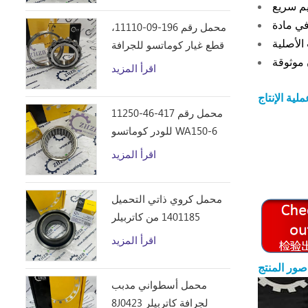
محمل رقم 196-09-11110،
الأصلية
قطع غيار كوماتسو للجرافة
D355C
 موثوقة
اقرأ المزيد
محمل رقم 417-46-11250
للودر كوماتسو WA150-6
اقرأ المزيد
محمل كروي ذاتي التحميل
1401185 من كاتربيلر
اقرأ المزيد
صور المنتج
محمل أسطواني مدبب
8J0423 لجرافة كاتربيلر