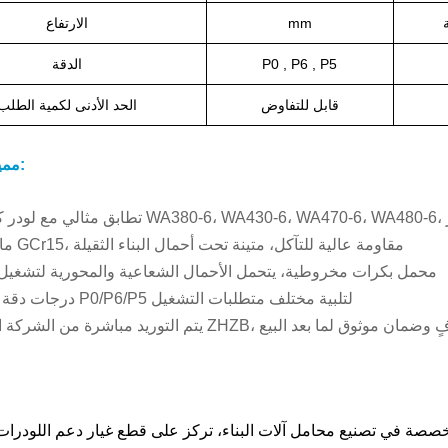
mm
الارتفاع
P0 , P6 , P5
الدقة
قابل للتفاوض
الحد الأدنى لكمية الطلب
مميزات المنتج:
مادة فولاذ GCr15، مقاومة عالية للتآكل، متينة تحت أحمال البناء الثقيلة
محمل بكرات مخروطية، يتحمل الأحمال الشعاعية والمحورية لتشغيل
درجات دقة اختيارية P0/P6/P5 لتلبية مختلف متطلبات التشغيل
 الشركة المصنعة ZHZB، مخزون كافٍ وضمان موثوق لما بعد البيع
 متخصصة في تصنيع محامل آلات البناء، تركز على قطع غيار دعم اللودرات