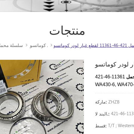
منتجات
ودر كوماتسو
كوماتسو .
سلسلة محم
421-46-11361
WA430-6, WA470-
ZHZB
ماركة:
421-46-113
البند لا.:
T/T ; Wester
قسط: