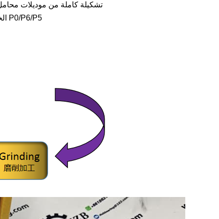
تشكيلة كاملة من موديلات محامل لودر كوماتسو، القطعة 421
تحكم مستقل في مادة GCr15 الخام ومعالجة دقيقة، مع إمكانية تخصيص درجات P0/P6/P5