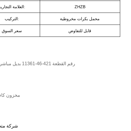
ZHZB
العلامة التجارية:
محمل بكرات مخروطية
التركيب:
قابل للتفاوض
سعر السوق
تطابق مثالي مع لودر كوماتسو WA380-6، WA430-6، WA470-6، WA480-6، رقم القطعة 421-46-11361 بديل مباشر
يتم التوريد مباشرة من
ZHZB شركة