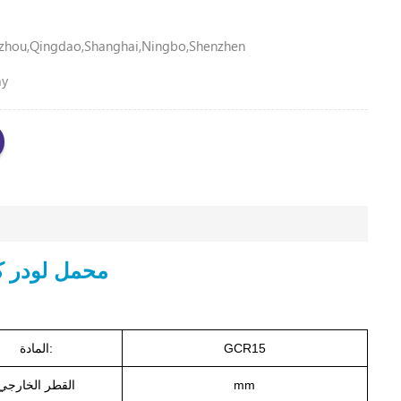
zhou,Qingdao,Shanghai,Ningbo,Shenzhen
ay
محمل لودر كوماتسو 
GCR15
المادة:
mm
القطر الخارجي