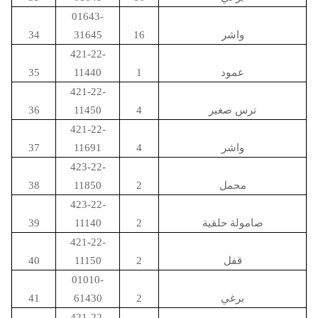
01643-
واشر
16
31645
34
421-22-
عمود
1
11440
35
421-22-
ترس صغير
4
11450
36
421-22-
واشر
4
11691
37
423-22-
محمل
2
11850
38
423-22-
صامولة حلقية
2
11140
39
421-22-
قفل
2
11150
40
01010-
برغي
2
61430
41
421-22-