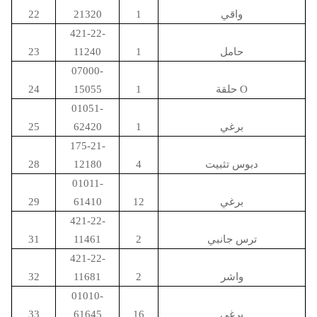
واقي
1
21320
22
421-22-
حامل
1
11240
23
07000-
حلقة O
1
15055
24
01051-
برغي
1
62420
25
175-21-
دبوس تثبيت
4
12180
28
01011-
برغي
12
61410
29
421-22-
ترس جانبي
2
11461
31
421-22-
واشر
2
11681
32
01010-
برغي
16
61645
33