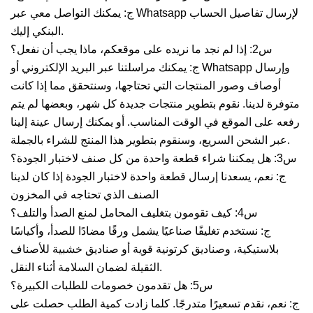
ج: يمكنك التواصل معي عبر Whatsapp لإرسال تفاصيل الحساب
البنكي إليك.
س2: إذا لم نجد ما نريده على موقعكم، ماذا يجب أن نفعل؟
ج: يمكنك مراسلتنا عبر البريد الإلكتروني أو Whatsapp وإرسال
أوصاف وصور المنتجات التي تحتاجها، وسنتحقق مما إذا كانت
متوفرة لدينا. نقوم بتطوير منتجات جديدة كل شهر، وبعضها لم يتم
رفعه على الموقع في الوقت المناسب. أو يمكنك إرسال عينة إلينا
عبر الشحن السريع، وسنقوم بتطوير هذا المنتج للشراء بالجملة.
س3: هل يمكننا شراء قطعة واحدة من كل صنف لاختبار الجودة؟
ج: نعم، يسعدنا إرسال قطعة واحدة لاختبار الجودة إذا كان لدينا
الصنف الذي تحتاجه في المخزون
س4: كيف تقومون بتغليف المحامل لمنع الصدأ والتلف؟
ج: نستخدم تغليفًا صناعيًا يشمل ورقًا مضادًا للصدأ، وأكياسًا
بلاستيكية، وصناديق كرتونية قوية أو صناديق خشبية للأصناف
الثقيلة لضمان السلامة أثناء النقل.
س5: هل تقدمون خصومات للطلبات الكبيرة؟
ج: نعم، نقدم تسعيرًا متدرجًا. كلما زادت كمية الطلب حصلت على