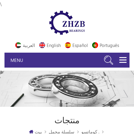
\
Português
Español
English
العربية
منتجات
كوماتسو .
سلسلة محمل
بيت