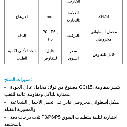
الخارجي
العلامة
ZHZB
mm
الارتفاع
التجارية:
محمل أسطواني
P0 , P6 ,
التركيب:
الدقة
مخروطي
P5
سعر
قابل
الحد الأدنى لكمية
قابل للتفاوض
السوق
للتفاوض
الطلب
مميزات المنتج:
مصنوع من فولاذ محامل عالي الجودة GCr15، يتميز بمقاومة
ممتازة للتآكل ومقاومة عالية للتعب.
هيكل أسطواني مخروطي قادر على تحمل الأحمال الشعاعية
والمحورية الثقيلة.
ثلاث درجات دقة P0/P6/P5 اختيارية لتلبية متطلبات السوق
المختلفة.