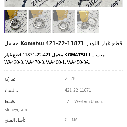
محمل Komatsu 421-22-11871 قطع غيار اللودر
مناسب لـ:
قطع غيار KOMATSU
محمل
421-22-11871
WA420-3, WA470-3, WA400-1, WA450-3A.
ZHZB
ماركة:
421-22-11871
البند لا.:
T/T ; Western Union;
قسط:
Moneygram
CHINA
أصل المنتج: