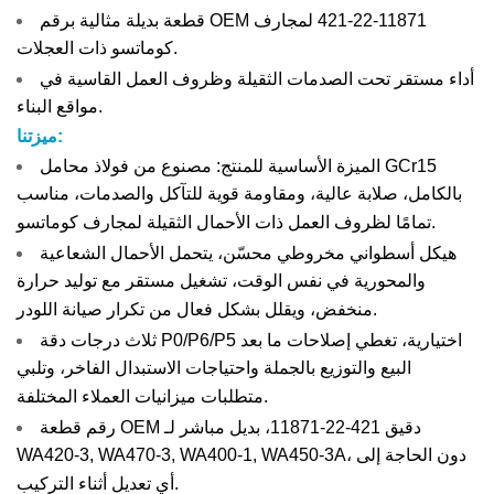
قطعة بديلة مثالية برقم OEM ‏421-22-11871 لمجارف
كوماتسو ذات العجلات.
أداء مستقر تحت الصدمات الثقيلة وظروف العمل القاسية في
مواقع البناء.
ميزتنا:
الميزة الأساسية للمنتج: مصنوع من فولاذ محامل GCr15
بالكامل، صلابة عالية، ومقاومة قوية للتآكل والصدمات، مناسب
تمامًا لظروف العمل ذات الأحمال الثقيلة لمجارف كوماتسو.
هيكل أسطواني مخروطي محسّن، يتحمل الأحمال الشعاعية
والمحورية في نفس الوقت، تشغيل مستقر مع توليد حرارة
منخفض، ويقلل بشكل فعال من تكرار صيانة اللودر.
ثلاث درجات دقة P0/P6/P5 اختيارية، تغطي إصلاحات ما بعد
البيع والتوزيع بالجملة واحتياجات الاستبدال الفاخر، وتلبي
متطلبات ميزانيات العملاء المختلفة.
رقم قطعة OEM دقيق 421-22-11871، بديل مباشر لـ
WA420-3, WA470-3, WA400-1, WA450-3A، دون الحاجة إلى
أي تعديل أثناء التركيب.