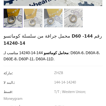
محمل جرافة من سلسلة كوماتسو D60 رقم 144-
14-14240
محامل كوماتسو
144-14-14240 مناسب لـ: D60A-6، D60A-8،
D60E-8، D60P-11، D60A-11D.
ZHZB
ماركة:
144-14-14240
البند لا.:
T/T ; Western Union;
قسط:
Moneygram