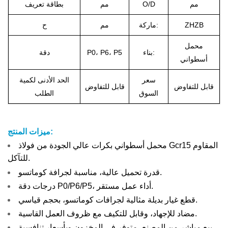
مم
O/D
مم
بطاقة تعريف
ZHZB
ماركة:
مم
ح
محمل
بناء:
P0، P6، P5
دقة
أسطواني
سعر
الحد الأدنى لكمية
قابل للتفاوض
قابل للتفاوض
السوق
الطلب
ميزات المنتج:
محمل أسطواني بكرات عالي الجودة من فولاذ Gcr15 المقاوم
للتآكل.
قدرة تحميل عالية، مناسبة لجرافة كوماتسو.
درجات دقة P0/P6/P5، أداء عمل مستقر.
قطع غيار بديلة مثالية لجرافات كوماتسو، بحجم قياسي.
مضاد للإجهاد، وقابل للتكيف مع ظروف العمل القاسية.
بيع مباشر من المصنع، متوفر في المخزون وبأسعار تنافسية.