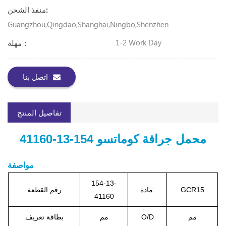
منفذ الشحن:
Guangzhou,Qingdao,Shanghai,Ningbo,Shenzhen
1-2 Work Day
مهلة：
اتصل بنا
تفاصيل المنتج
محمل جرافة كوماتسو 154-13-41160
مواصفة
154-13-
GCR15
مادة:
رقم القطعة
41160
مم
O/D
مم
بطاقة تعريف