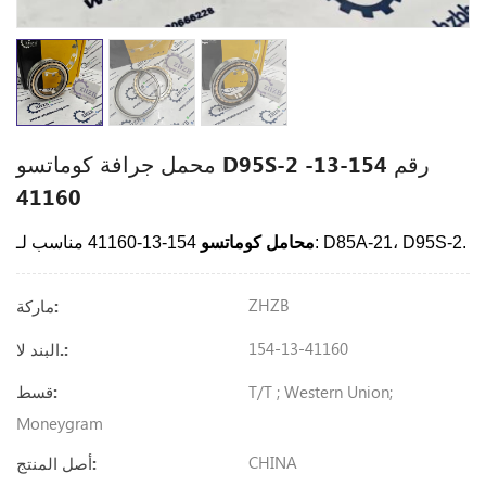
محمل جرافة كوماتسو D95S-2 رقم 154-13-
41160
154-13-41160 مناسب لـ: D85A-21، D95S-2.
محامل كوماتسو
ZHZB
ماركة:
154-13-41160
البند لا.:
T/T ; Western Union;
قسط:
Moneygram
CHINA
أصل المنتج: