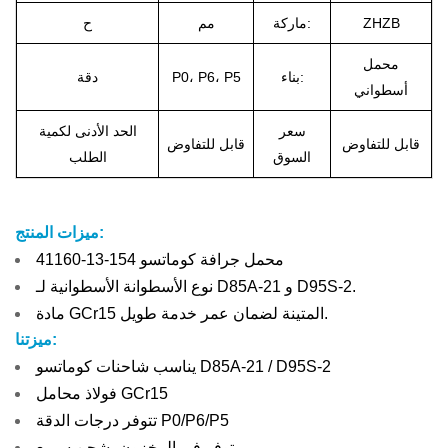
ZHZB
ماركة:
مم
ح
محمل
بناء:
P0، P6، P5
دقة
أسطواني
سعر
الحد الأدنى لكمية
قابل للتفاوض
قابل للتفاوض
السوق
الطلب
ميزات المنتج:
محمل جرافة كوماتسو 154-13-41160
نوع الأسطوانة الأسطوانية لـ D85A-21 و D95S-2.
مادة GCr15 المتينة لضمان عمر خدمة طويل.
ميزتنا:
يناسب شاحنات كوماتسو D85A-21 / D95S-2
فولاذ محامل GCr15
تتوفر درجات الدقة P0/P6/P5
متوفر في المخزون، شحن سريع