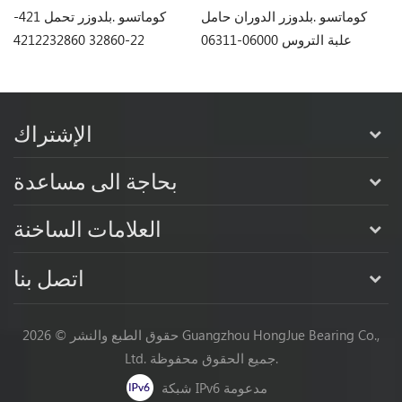
كوماتسو .بلدوزر تحمل 170-
كوماتسو .بلدوزر الدوران حامل
كوماتسو .بلدوزر تحمل 421-
علبة التروس 06000-06311
22-32860 4212232860
الإشتراك
بحاجة الى مساعدة
العلامات الساخنة
اتصل بنا
حقوق الطبع والنشر © 2026 Guangzhou HongJue Bearing Co.,
Ltd. جميع الحقوق محفوظة.
شبكة IPv6 مدعومة