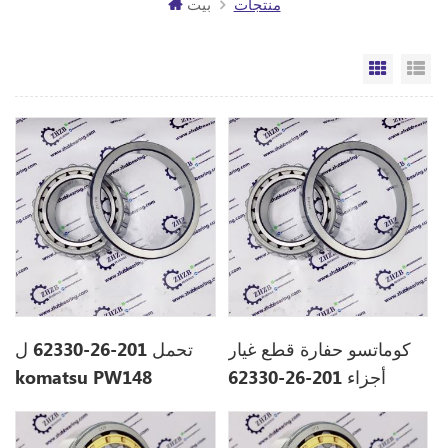
منتجات
بيت
مة
الشبكة
كوماتسو حفارة قطع غيار
تحمل 201-26-62330 ل
أجزاء 201-26-62330
komatsu PW148
2012662330 ل PW148