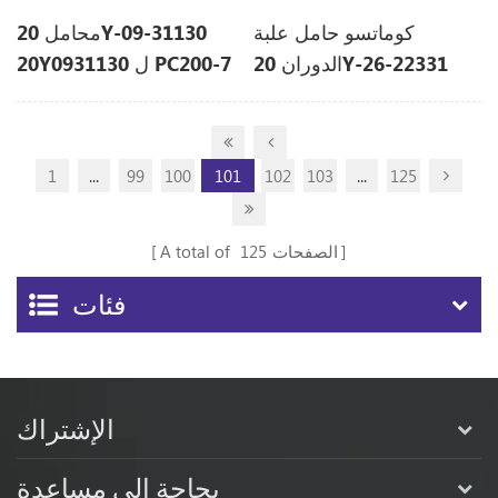
كوماتسو حامل علبة
محامل 20Y-09-31130
الدوران 20Y-26-22331
20Y0931130 ل PC200-7
20Y2622331 ل PC220-7
1
...
99
100
101
102
103
...
125
الصفحات
125
A total of
فئات
الإشتراك
بحاجة الى مساعدة