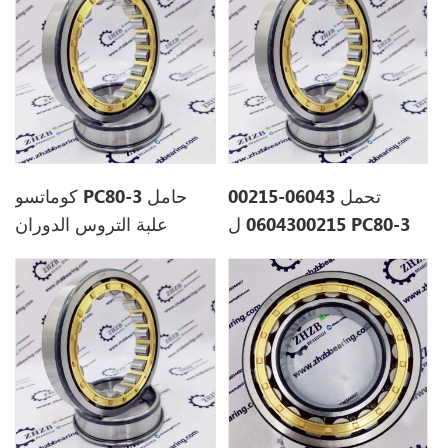
تحمل 06043-00215
كوماتسو PC80-3 حامل
0604300215 ل PC80-3
علبة التروس الدوران
06043-00215
0604300215 ل PC80-3