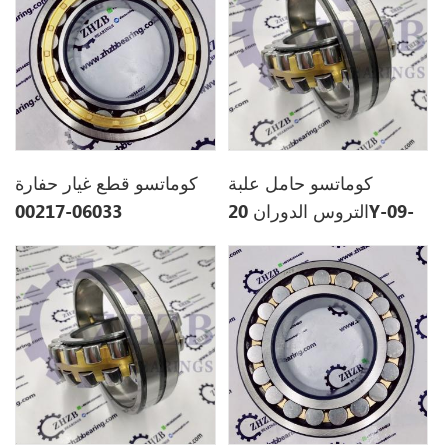
كوماتسو حامل علبة
كوماتسو قطع غيار حفارة
التروس الدوران 20Y-09-
06033-00217
31130 20Y0931130 ل
0603300217 ل PC130-5
PC200-8