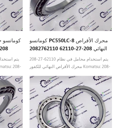
كوماتسو PC550LC-8 محرك الأقراص
كوماتسو ح
النهائي 208-27-62110 2082762110
208-27-62110 يتم استخدام محامل في نظام
محرك الأقراص النهائي للكفور Komatsu: 208-
27-62110 تحمل كوماتسو القطع PC550LC-8،
-7، PC600-
PC400LC-6Z، PC400-6، PC600LC-7، PC600-
8، PC600LC-6APC650LC-7