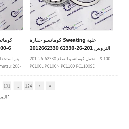
كوماتسو حفارة Sweating علبة
التروس 201-26-62330 2012662330
62110 82762110
ل PC100N
201-26-62330 تحمل كوماتسو القطع : PC100
PC100L PC100N PC1100 PC1100SE
PC1100SP PC120 -6 PC120SC PC1250
-7، PC600-
PC1250SE PC1250SP PC128US PC128UU
101
...
124
PC130-8M0 PC130 PC138 PC138US
PC150LGP PC158 PC158US PC88MR
الص
PW128UU PW130 PW130es PW148
PW98MR