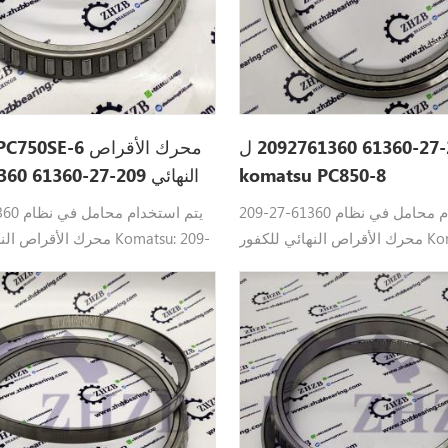
تحمل 209-27-61360 2092761360 ل
komatsu PC850-8
النهائي 209-27-61360 2092761360
209-27-61360 يتم استخدام محامل في نظام
9-27-61360
محرك الأقراص النهائي للكفور Komatsu: 209-
محرك الأقراص النهائي للكف
27-61360 تحمل كوماتسو القطع : PC1250LC-8
8E0، PC1250-7، PC650-5، PC710-
، PC700LC-8E0، PC1250-7، PC65
-6، PC750LC-7، PC800SE-8،
5، PC750SE-6، PC750LC-7، PC8
PC850-8