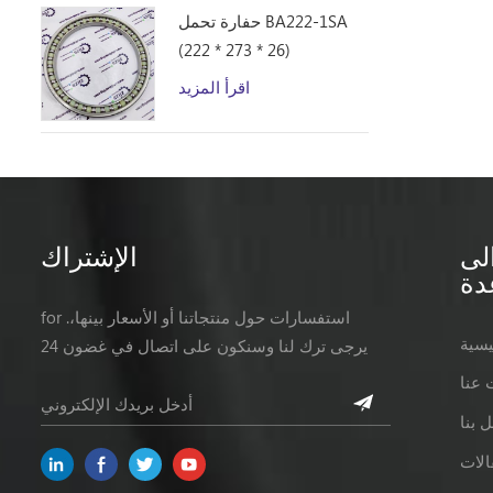
حفارة تحمل BA222-1SA
(222 * 273 * 26)
اقرأ المزيد
لى
الإشتراك
دة
for .استفسارات حول منتجاتنا أو الأسعار بينها،
يسية
يرجى ترك لنا وسنكون على اتصال في غضون 24
ساعات.
 عنا
 بنا
الات