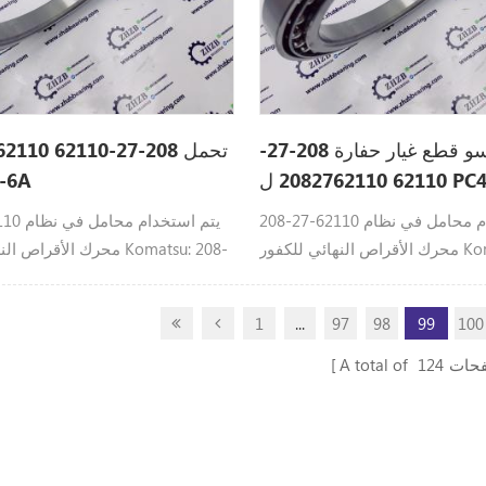
كوماتسو قطع غيار حفارة 208-27-
20 ل PC400-6
-6A
208-27-62110 يتم استخدام محامل في نظام
8-27-62110
محرك الأقراص النهائي للكفور Komatsu: 208-
محرك الأقراص النهائي للكف
27-62110 تحمل كوماتسو القطع PC550LC-8،
Z، PC400-6، PC600LC-7، PC600-
PC400LC-6Z، PC400-6، PC600LC
1
...
97
98
99
100
C-6A PC650LC-7
8، PC600LC-6APC650LC-7
فحات
124
A total of