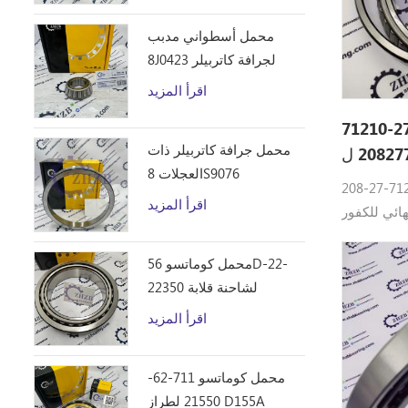
محمل أسطواني مدبب
8J0423 لجرافة كاتربيلر
D10R
اقرأ المزيد
كوماتسو قطع غيار 208-27-71210
محمل جرافة كاتربيلر ذات
العجلات 8S9076
20 يتم استخدام محامل في نظام
اقرأ المزيد
ور Komatsu: 208-
27-71210 تحمل كوماتسو القطع PC400LC-8،
PC450-8، P
محمل كوماتسو 56D-22-
PC270LL-7L
22350 لشاحنة قلابة
PC350HD-8
HM250
اقرأ المزيد
PC490LC-1
محمل كوماتسو 711-62-
21550 لطراز D155A