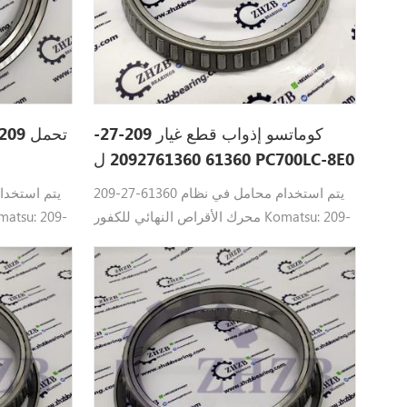
كوماتسو إذواب قطع غيار 209-27-
61360 2092761360 ل PC700LC-8E0
209-27-61360 يتم استخدام محامل في نظام
محرك الأقراص النهائي للكفور Komatsu: 209-
27-61360 تحمل كوماتسو القطع : PC1250LC-8
0-5، PC710-
، PC700LC-8E0، PC1250-7، PC650-5، PC710-
00SE-8،
5، PC750SE-6، PC750LC-7، PC800SE-8،
PC850-8