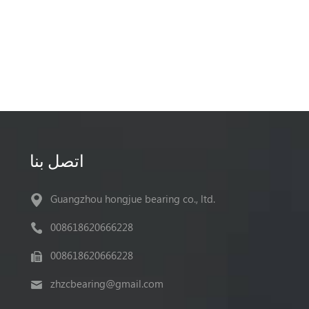
اتصل بنا
Guangzhou hongjue bearing co., ltd.
008618620666228
008618620666228
zhzcbearing@gmail.com