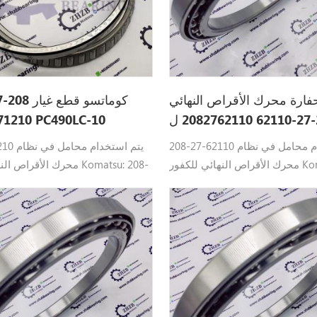
فارة محرك الأقراص النهائي
208-27-62110 2082762110 ل
2082771210 ل PC490LC-10
PC600-8
208-27-62110 يتم استخدام محامل في نظام
8-27-71210
محرك الأقراص النهائي للكفور Komatsu: 208-
محرك الأقراص النهائي للكف
27-62110 تحمل كوماتسو القطع PC550LC-8،
C550LC-8، PC490-10، PC400-7 ،
PC400LC-6Z، PC400-6، PC600LC
 ، PC300-7، PC300HD-8 ،
8، PC600LC-6APC650LC-7
، PC390LC-10 ، PC450LC-7،
0