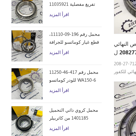
تفريغ مفصلية 11035921
اقرأ المزيد
محمل رقم 196-09-11110،
قطع غيار كوماتسو للجرافة
 النهائي
D355C
208-27-71210 2082771210 ل
اقرأ المزيد
PC300-7
20 يتم استخدام محامل في نظام
ور Komatsu: 208-
محمل رقم 417-46-11250
27-71210 تحمل كوماتسو القطع PC400LC-8،
للودر كوماتسو WA150-6
PC450-8، P
اقرأ المزيد
PC270LL-7L
PC350HD-8
محمل كروي ذاتي التحميل
PC490LC-1
1401185 من كاتربيلر
اقرأ المزيد