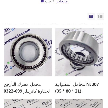
منتجات
بيت
مة
الشبكة
محامل أسطوانية NJ307
محمل محرك التأرجح
(35 * 80 * 21)
لحفارة كاتربيلر 099-0322
0990322