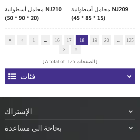
محامل أسطوانية NJ209
محامل أسطوانية NJ210
(50 * 90 * 20)
(45 * 85 * 15)
1
...
16
17
18
19
20
...
125
الصفحات
125
A total of
فئات
الإشتراك
بحاجة الى مساعدة