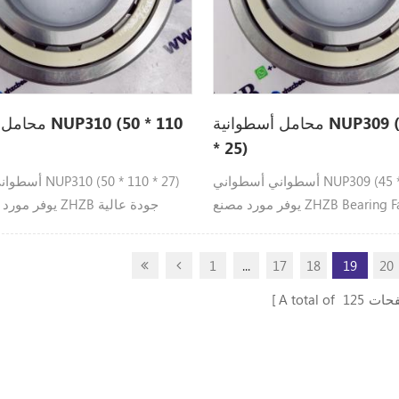
محامل أسطوانية NUP309 (45 * 100
محامل أسطواني
* 25)
أسطواني أسطواني NUP309 (45 * 100 * 25)
أسطواني أسطواني
يوفر مورد مصنع ZHZB Bearing Factory جودة
يوفر مورد مصنع تح
عالية NUP309
1
...
17
18
19
20
فحات
125
A total of