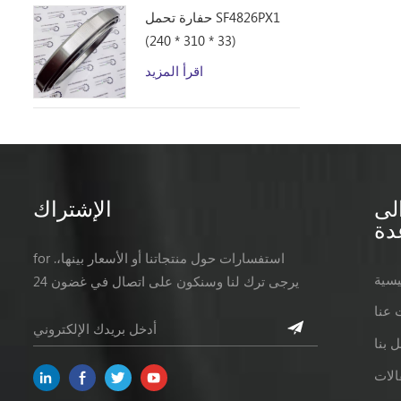
حفارة تحمل SF4826PX1
(240 * 310 * 33)
اقرأ المزيد
لى
الإشتراك
دة
for .استفسارات حول منتجاتنا أو الأسعار بينها،
يسية
يرجى ترك لنا وسنكون على اتصال في غضون 24
ساعات.
 عنا
 بنا
الات