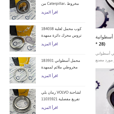
من Caterpillar، مخروط
محمل أسطواني مخروطي
اقرأ المزيد
1B4043 من ZHZB وفولاذ
المحامل
1B4038 كوب محمل لعلبة
تروس محرك دائرة ممهدة
 NUP2212 (60 * 110
الطرق
* 28)
اقرأ المزيد
NUP2212 (60 * 110 * 28)
مصنع ZHZB Bearing جودة عالية
1B3931 محمل أسطواني
NUP2212
مخروطي ملائم لممهدة
الطرق من Caterpillar 12F
اقرأ المزيد
14E 120 140B قطع غيار
رمان بلي VOLVO لشاحنة
تفريغ مفصلية 11035921
اقرأ المزيد