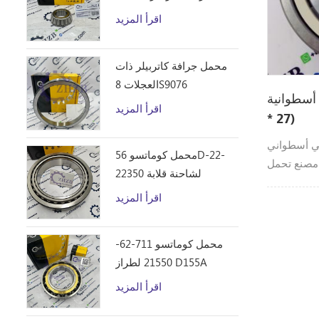
D10R
اقرأ المزيد
محمل جرافة كاتربيلر ذات
العجلات 8S9076
ة NUP310 (50 * 110
اقرأ المزيد
* 27)
 NUP310 (50 * 110 * 27)
محمل كوماتسو 56D-22-
مل ZHZB جودة عالية
22350 لشاحنة قلابة
NUP310
HM250
اقرأ المزيد
محمل كوماتسو 711-62-
21550 لطراز D155A
اقرأ المزيد