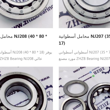
محامل أسطوانية NJ207 (35 * 72 *
محامل أسطواني
17)
أسطواني أسطواني NJ207 (35 * 72 * 17) يوفر
أسطواني أسطواني 8
مورد مصنع ZHZB Bearing NJ207 عالي
الجودة