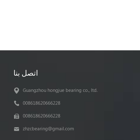
اتصل بنا
Guangzhou hongjue bearing co., ltd.
008618620666228
008618620666228
zhzcbearing@gmail.com