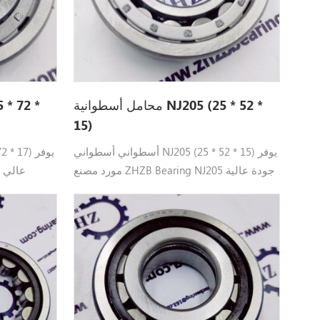
محامل أسطوانية NJ205 (25 * 52 *
15)
أسطواني أسطواني NJ205 (25 * 52 * 15) يوفر
مورد مصنع ZHZB Bearing NJ205 جودة عالية