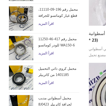
محمل رقم 196-09-11110،
قطع غيار كوماتسو للجرافة
D355C
اقرأ المزيد
ة NUP2208 (40 * 80
محمل رقم 417-46-11250
* 23)
للودر كوماتسو WA150-6
 NUP2208 (40 * 80 * 23)
اقرأ المزيد
مل ZHZB جودة عالية
NUP2208
محمل كروي ذاتي التحميل
1401185 من كاتربيلر
اقرأ المزيد
محمل أسطواني مدبب
8J0423 لجرافة كاتربيلر