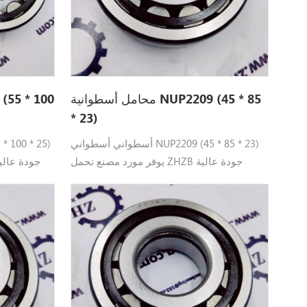
محامل أسطوانية NUP2209 (45 * 85
* 23)
أسطواني أسطواني NUP2209 (45 * 85 * 23)
يوفر مورد مصنع تحمل ZHZB جودة عالية
NUP2209