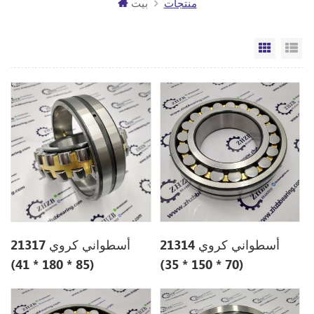
منتجات
بيت
مة
الشبكة
أسطواني كروي 21314
أسطواني كروي 21317
(85 * 180 * 41)
(70 * 150 * 35)