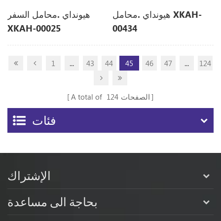
هيونداي .محامل XKAH-
هيونداي .محامل السفر
XKAH-00025
00434
XKAH00025
1
...
43
44
45
46
47
...
124
الصفحات
124
A total of
فئات
الإشتراك
بحاجة الى مساعدة