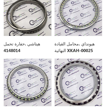
هيونداي .محامل القيادة
هيتاشي .حفارة تحمل
النهائية XKAH-00025
4148014
XKAH00025