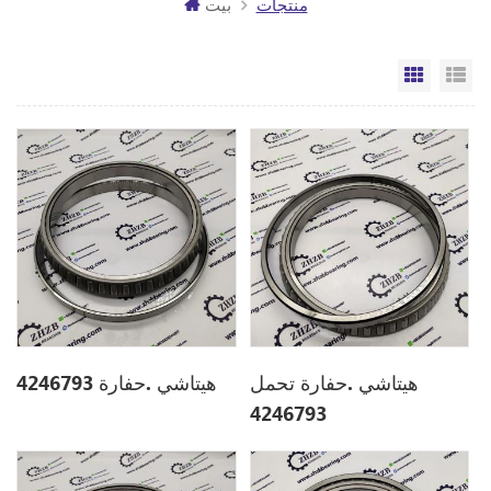
منتجات
بيت
مة
الشبكة
هيتاشي .حفارة تحمل
هيتاشي .حفارة 4246793
4246793